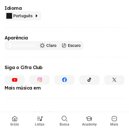
Idioma
Português
Aparência
Automático
Claro
Escuro
Siga o Cifra Club
Mais música em
Feito com
em todo o Brasil
© 1996 - 2026, o maior site de ensino de música do Brasil
Início
Listas
Busca
Academy
Mais