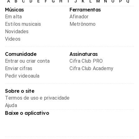
A
B
C
D
E
F
G
H
I
J
K
L
M
N
O
P
Q
R
Músicas
Ferramentas
Em alta
Afinador
Estilos musicais
Metrônomo
Novidades
Videos
Comunidade
Assinaturas
Entrar ou criar conta
Cifra Club PRO
Enviar cifras
Cifra Club Academy
Pedir videoaula
Sobre o site
Termos de uso e privacidade
Ajuda
Baixe o aplicativo