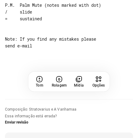
P.M.  Palm Mute (notes marked with dot)

/     slide

=     sustained

Note: If you find any mistakes please 

Tom
Rolagem
Mídia
Opções
Composição
:
Stratovarius e A Vanhamaa
Essa informação está errada?
Enviar revisão