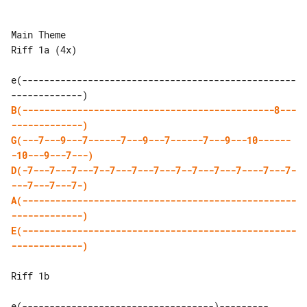
Main Theme

Riff 1a (4x)

e(--------------------------------------------------
B(----------------------------------------------8---
-------------)
G(---7---9---7------7---9---7------7---9---10------
-10---9---7---)
D(-7---7---7---7--7---7---7---7--7---7---7----7---7-
---7---7---7-)
A(--------------------------------------------------
-------------)
E(--------------------------------------------------
-------------)
Riff 1b
