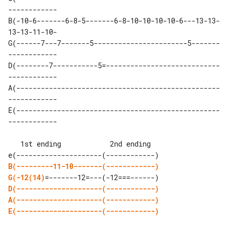
------------

B(-10-6-------6-8-5-------6-8-10-10-10-10-6---13-13-
13-13-11-10-

G(------7---7-------5-----------------------5-------
------------

D(--------7-----------5=----------------------------
------------

A(--------------------------------------------------
------------

E(--------------------------------------------------
------------

   1st ending            2nd ending

B(---------11-10-------(------------)
G(-12(14)
D(---------------------(------------)
A(---------------------(------------)
E(---------------------(------------)