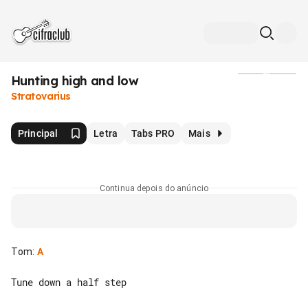
Hunting high and low
Mídia
Stratovarius
Principal
Letra
Tabs PRO
Mais
Continua depois do anúncio
Tom
:
A
Tune down a half step
