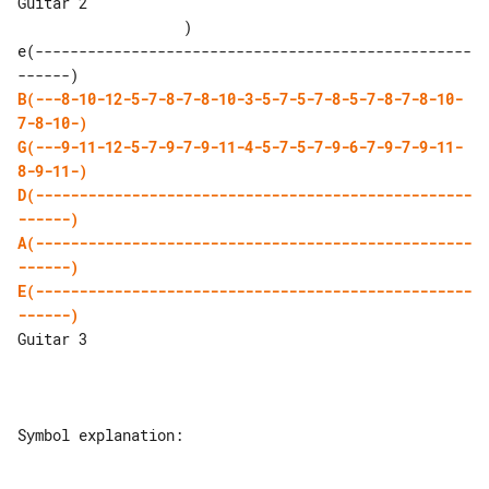
Guitar 2                               

                   )

e(--------------------------------------------------
B(---8-10-12-5-7-8-7-8-10-3-5-7-5-7-8-5-7-8-7-8-10-
7-8-10-)
G(---9-11-12-5-7-9-7-9-11-4-5-7-5-7-9-6-7-9-7-9-11-
8-9-11-)
D(--------------------------------------------------
------)
A(--------------------------------------------------
------)
E(--------------------------------------------------
------)
Guitar 3

Symbol explanation:
