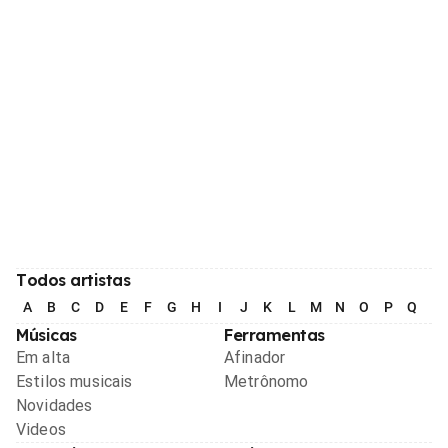
Todos artistas
A
B
C
D
E
F
G
H
I
J
K
L
M
N
O
P
Q
R
Músicas
Ferramentas
Em alta
Afinador
Estilos musicais
Metrônomo
Novidades
Videos