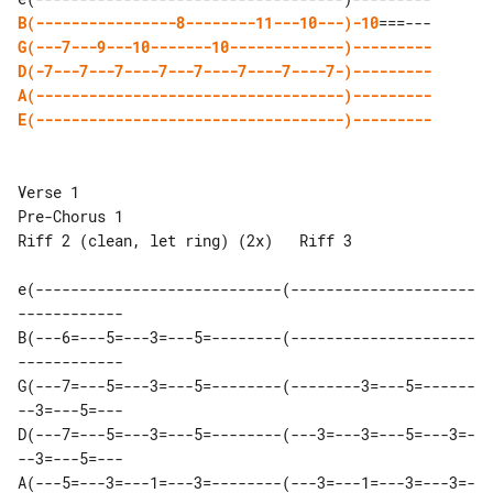
B(----------------8--------11---10---)-10
G(---7---9---10-------10-------------)---------
D(-7---7---7----7---7----7----7----7-)---------
A(-----------------------------------)---------
E(-----------------------------------)---------
Verse 1                         

Pre-Chorus 1

Riff 2 (clean, let ring) (2x)   Riff 3

e(----------------------------(---------------------
------------

B(---6=---5=---3=---5=--------(---------------------
------------

G(---7=---5=---3=---5=--------(--------3=---5=------
--3=---5=---

D(---7=---5=---3=---5=--------(---3=---3=---5=---3=-
--3=---5=---

A(---5=---3=---1=---3=--------(---3=---1=---3=---3=-