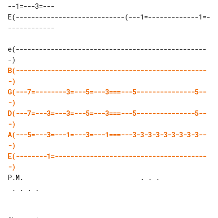
--1=---3=---

E(----------------------------(---1=-------------1=-
------------

e(-------------------------------------------------
B(-------------------------------------------------
-)
G(---7=--------3=---5=---3===---5---------------5--
-)
D(---7=---3=---3=---5=---3===---5---------------5--
-)
A(---5=---3=---1=---3=---1===---3-3-3-3-3-3-3-3-3--
-)
E(--------1=---------------------------------------
-)
P.M.                              . . .

 . . . .
