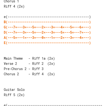
Chorus 1

Riff 4 (2x)

B(-------------------------------------------)
G(---7=---3=---5=---2=---3=---4=---5=---6=---)
D(---7=---3=---5=---2=---3=---5=---5=---7=---)
A(---5=---1=---3=---0=---1=---2=---3=---4=---)
E(-------------------------------------------)
Main Theme   - Riff 1a (2x)

Verse 2      - Riff 2  (2x)

Pre-Chorus 2 - Riff 3

Chorus 2     - Riff 4  (2x)

Guitar Solo

Riff 5 (2x)

e(--------------------------------------------------