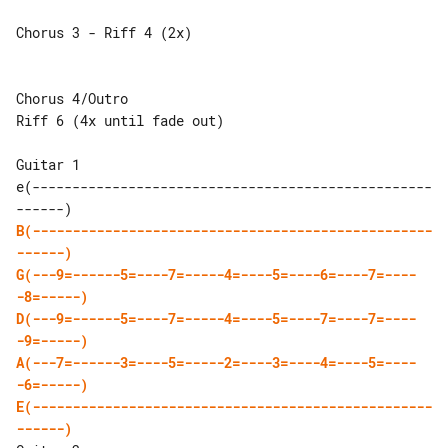
Chorus 3 - Riff 4 (2x)

Chorus 4/Outro

Riff 6 (4x until fade out)

Guitar 1

e(--------------------------------------------------
B(--------------------------------------------------
------)
G(---9=------5=----7=-----4=----5=----6=----7=----
-8=-----)
D(---9=------5=----7=-----4=----5=----7=----7=----
-9=-----)
A(---7=------3=----5=-----2=----3=----4=----5=----
-6=-----)
E(--------------------------------------------------
------)