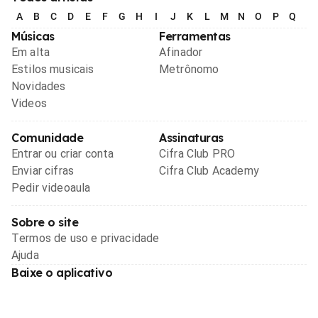
A
B
C
D
E
F
G
H
I
J
K
L
M
N
O
P
Q
R
Músicas
Ferramentas
Em alta
Afinador
Estilos musicais
Metrônomo
Novidades
Videos
Comunidade
Assinaturas
Entrar ou criar conta
Cifra Club PRO
Enviar cifras
Cifra Club Academy
Pedir videoaula
Sobre o site
Termos de uso e privacidade
Ajuda
Baixe o aplicativo