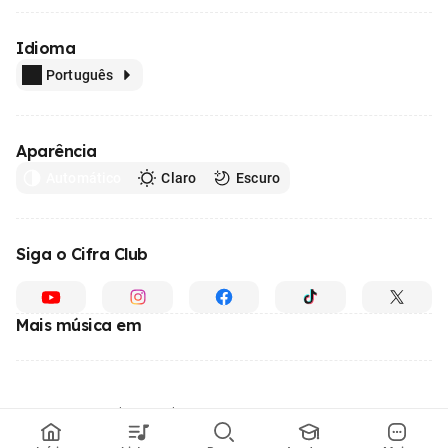
Idioma
Português
Aparência
Automático
Claro
Escuro
Siga o Cifra Club
Mais música em
Feito com
em todo o Brasil
© 1996 - 2026, o maior site de ensino de música do Brasil