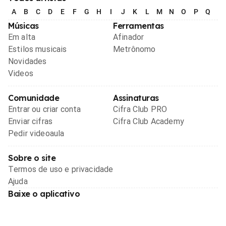
A
B
C
D
E
F
G
H
I
J
K
L
M
N
O
P
Q
R
Músicas
Ferramentas
Em alta
Afinador
Estilos musicais
Metrônomo
Novidades
Videos
Comunidade
Assinaturas
Entrar ou criar conta
Cifra Club PRO
Enviar cifras
Cifra Club Academy
Pedir videoaula
Sobre o site
Termos de uso e privacidade
Ajuda
Baixe o aplicativo