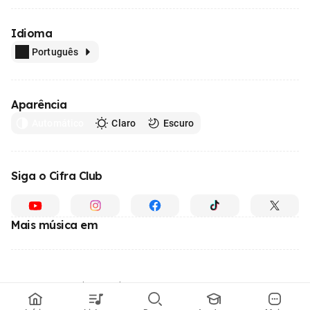
Idioma
Português
Aparência
Automático
Claro
Escuro
Siga o Cifra Club
Mais música em
Feito com
em todo o Brasil
© 1996 - 2026, o maior site de ensino de música do Brasil