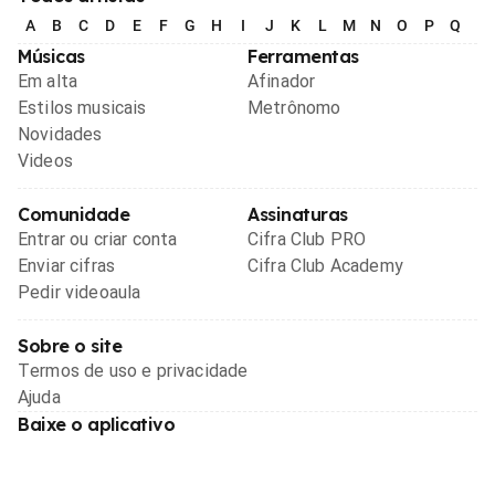
A
B
C
D
E
F
G
H
I
J
K
L
M
N
O
P
Q
R
Músicas
Ferramentas
Em alta
Afinador
Estilos musicais
Metrônomo
Novidades
Videos
Comunidade
Assinaturas
Entrar ou criar conta
Cifra Club PRO
Enviar cifras
Cifra Club Academy
Pedir videoaula
Sobre o site
Termos de uso e privacidade
Ajuda
Baixe o aplicativo