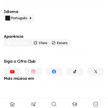
Idioma
Português
Aparência
Automático
Claro
Escuro
Siga o Cifra Club
Mais música em
Feito com
em todo o Brasil
© 1996 - 2026, o maior site de ensino de música do Brasil