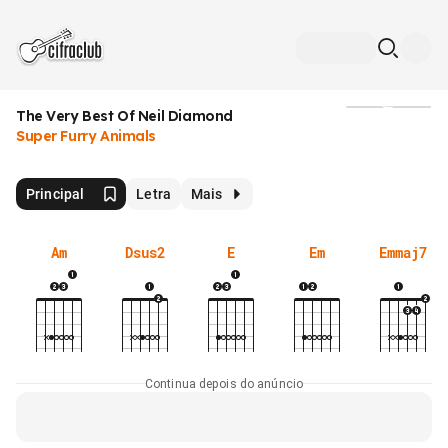
The Very Best Of Neil Diamond
Mídia
Super Furry Animals
Principal
Letra
Mais
Am
Dsus2
E
Em
Emmaj7
Continua depois do anúncio