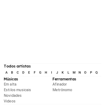
Todos artistas
A
B
C
D
E
F
G
H
I
J
K
L
M
N
O
P
Q
R
Músicas
Ferramentas
Em alta
Afinador
Estilos musicais
Metrônomo
Novidades
Videos