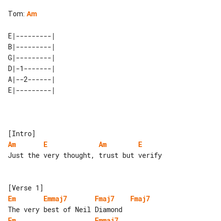
Tom
:
Am
E|---------| 

B|---------| 

G|---------| 

D|-1-------| 

A|--2------| 

Am
E
Am
E
Just the very thought, trust but verify

Em
Emmaj7
Fmaj7
Fmaj7
Em
Emmaj7