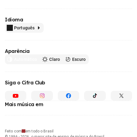
Idioma
Português
Aparência
Automático
Claro
Escuro
Siga o Cifra Club
Mais música em
Feito com
em todo o Brasil
© 1996 - 2026, o maior site de ensino de música do Brasil