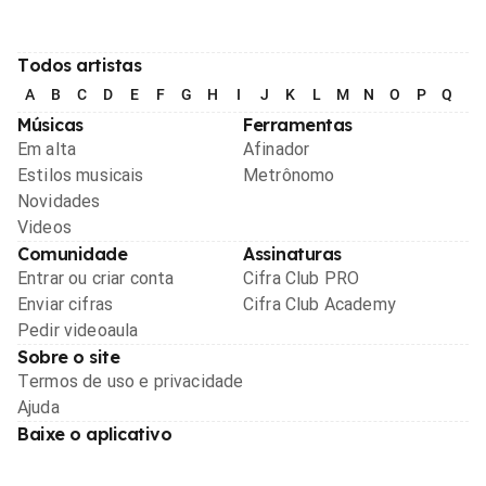
Todos artistas
A
B
C
D
E
F
G
H
I
J
K
L
M
N
O
P
Q
R
Músicas
Ferramentas
Em alta
Afinador
Estilos musicais
Metrônomo
Novidades
Videos
Comunidade
Assinaturas
Entrar ou criar conta
Cifra Club PRO
Enviar cifras
Cifra Club Academy
Pedir videoaula
Sobre o site
Termos de uso e privacidade
Ajuda
Baixe o aplicativo