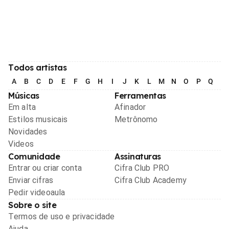
Todos artistas
A
B
C
D
E
F
G
H
I
J
K
L
M
N
O
P
Q
R
Músicas
Ferramentas
Em alta
Afinador
Estilos musicais
Metrônomo
Novidades
Videos
Comunidade
Assinaturas
Entrar ou criar conta
Cifra Club PRO
Enviar cifras
Cifra Club Academy
Pedir videoaula
Sobre o site
Termos de uso e privacidade
Ajuda