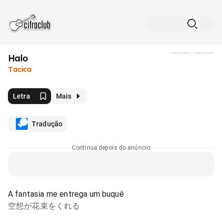
Halo
Mídia
Tacica
Letra
Mais
Tradução
Continua depois do anúncio
A fantasia me entrega um buquê
空想が花束をくれる