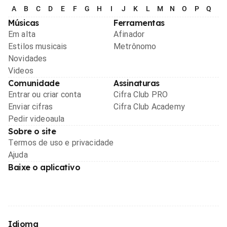
A
B
C
D
E
F
G
H
I
J
K
L
M
N
O
P
Q
R
Músicas
Ferramentas
Em alta
Afinador
Estilos musicais
Metrônomo
Novidades
Videos
Comunidade
Assinaturas
Entrar ou criar conta
Cifra Club PRO
Enviar cifras
Cifra Club Academy
Pedir videoaula
Sobre o site
Termos de uso e privacidade
Ajuda
Baixe o aplicativo
Idioma