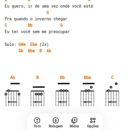
G
C
Bb
G
Eu ter você sem me preocupar

Solo: 
G#m
Ebm
Gb
Bbm
B
Ab
Ab
B
Bb
Bbm
C
Tom
Rolagem
Mídia
Opções