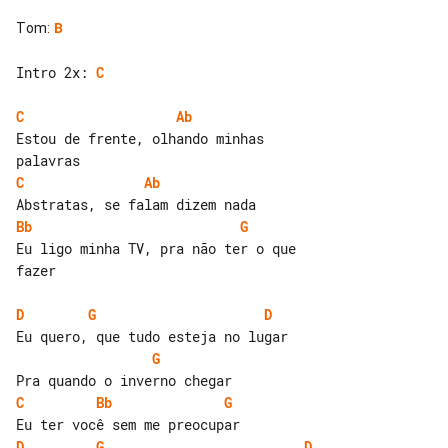
Tom
:
B
Intro 2x: 
C
C
Ab
Estou de frente, olhando minhas 

C
Ab
Bb
G
Eu ligo minha TV, pra não ter o que 

fazer

D
G
D
G
C
Bb
G
D
G
D