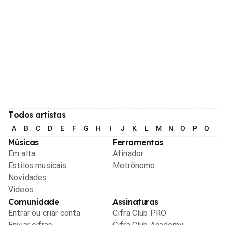
Todos artistas
A
B
C
D
E
F
G
H
I
J
K
L
M
N
O
P
Q
R
Músicas
Ferramentas
Em alta
Afinador
Estilos musicais
Metrônomo
Novidades
Videos
Comunidade
Assinaturas
Entrar ou criar conta
Cifra Club PRO