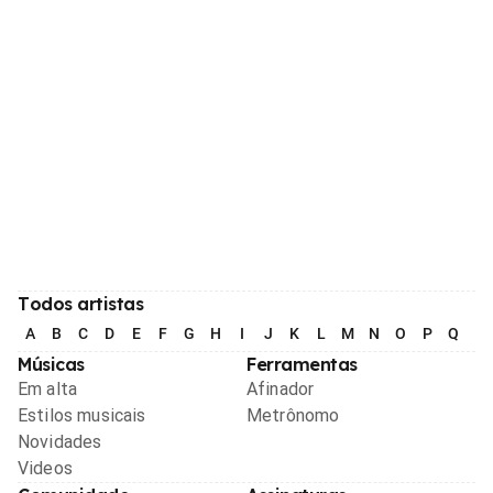
Todos artistas
A
B
C
D
E
F
G
H
I
J
K
L
M
N
O
P
Q
R
Músicas
Ferramentas
Em alta
Afinador
Estilos musicais
Metrônomo
Novidades
Videos