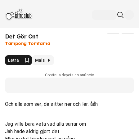
Det Gör Ont
Mídia
Tampong Tomtarna
Letra
Mais
Continua depois do anúncio
Och alla som ser, de sitter ner och ler. ååh
Jag ville bara veta vad alla surrar om
Jah hade aldrig gjort det
Eller jo det hände visst en gång