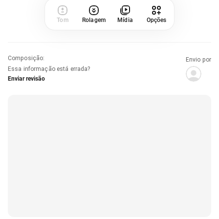
Tom
Rolagem
Mídia
Opções
Composição
:
Envio por
Essa informação está errada?
Enviar revisão