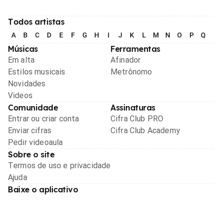
Todos artistas
A
B
C
D
E
F
G
H
I
J
K
L
M
N
O
P
Q
R
Músicas
Ferramentas
Em alta
Afinador
Estilos musicais
Metrônomo
Novidades
Videos
Comunidade
Assinaturas
Entrar ou criar conta
Cifra Club PRO
Enviar cifras
Cifra Club Academy
Pedir videoaula
Sobre o site
Termos de uso e privacidade
Ajuda
Baixe o aplicativo