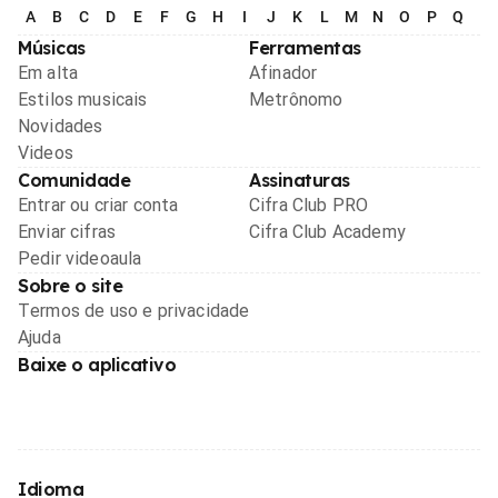
A
B
C
D
E
F
G
H
I
J
K
L
M
N
O
P
Q
R
Músicas
Ferramentas
Em alta
Afinador
Estilos musicais
Metrônomo
Novidades
Videos
Comunidade
Assinaturas
Entrar ou criar conta
Cifra Club PRO
Enviar cifras
Cifra Club Academy
Pedir videoaula
Sobre o site
Termos de uso e privacidade
Ajuda
Baixe o aplicativo
Idioma