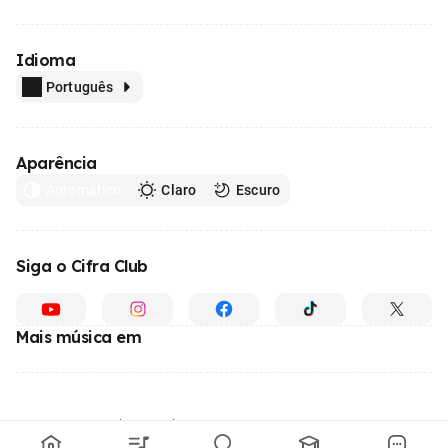
Idioma
Português
Aparência
Automático
Claro
Escuro
Siga o Cifra Club
Mais música em
Feito com
em todo o Brasil
© 1996 - 2026, o maior site de ensino de música do Brasil