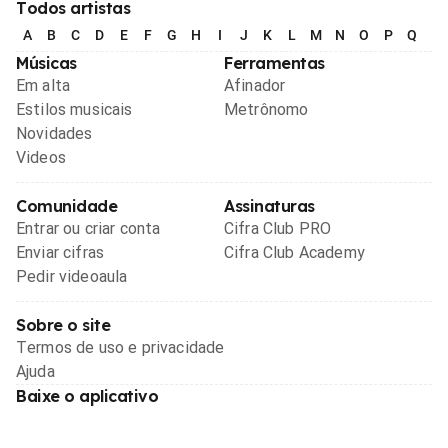
Todos artistas
A
B
C
D
E
F
G
H
I
J
K
L
M
N
O
P
Q
R
Músicas
Ferramentas
Em alta
Afinador
Estilos musicais
Metrônomo
Novidades
Videos
Comunidade
Assinaturas
Entrar ou criar conta
Cifra Club PRO
Enviar cifras
Cifra Club Academy
Pedir videoaula
Sobre o site
Termos de uso e privacidade
Ajuda
Baixe o aplicativo