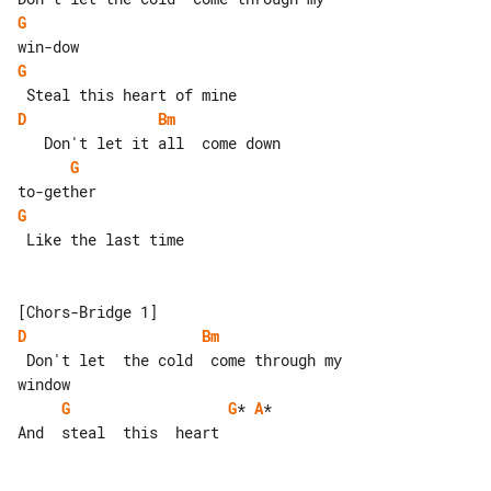
G
G
D
Bm
G
G
 Like the last time

D
Bm
 Don't let  the cold  come through my 

G
G
* 
A
*

And  steal  this  heart
