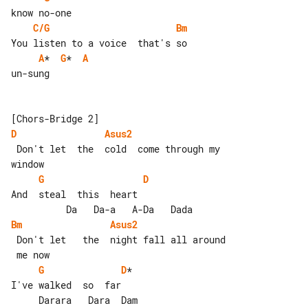
C/G
Bm
A
*  
G
*  
A
un-sung

D
Asus2
 Don't let  the  cold  come through my 

G
D
And  steal  this  heart

Bm
Asus2
 Don't let   the  night fall all around

G
D
*

I've walked  so  far

     Darara   Dara  Dam
