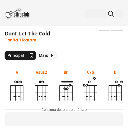
Dont Let The Cold
Mídia
Tanita Tikaram
Principal
Mais
A
Asus2
Bm
C/G
D
Continua depois do anúncio