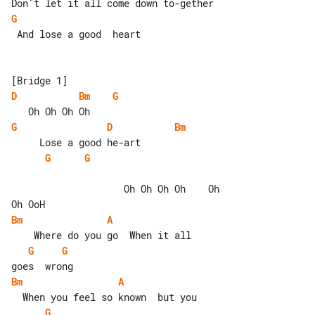
G
 And lose a good  heart

D
Bm
G
G
D
Bm
G
G
                    Oh Oh Oh Oh    Oh 

Bm
A
G
G
Bm
A
G