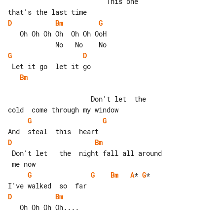
                         This one   

D
Bm
G
   Oh Oh Oh Oh  Oh Oh OoH

G
D
Bm
                     Don't let  the 

G
G
D
Bm
 Don't let   the  night fall all around

G
G
Bm
A
* 
G
*

D
Bm