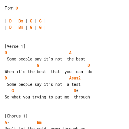
Tom
:
D
| 
D
 | 
Bm
 | 
G
 | 
G
| 
D
 | 
Bm
 | 
G
 | 
G
 |

D
A
G
D
D
Asus2
G
D
*

So what you trying to put me  through

A
*            
Bm