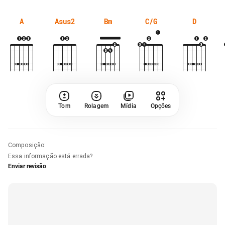
A
Asus2
Bm
C/G
D
Tom
Rolagem
Mídia
Opções
Composição
:
Essa informação está errada?
Enviar revisão