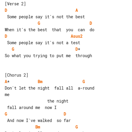
D
A
G
D
D
Asus2
G
D
*

So what you trying to put me  through

A
*            
Bm
G
Don't let the night  fall all  a-round 

me

                  the night            

G
D
Bm
G