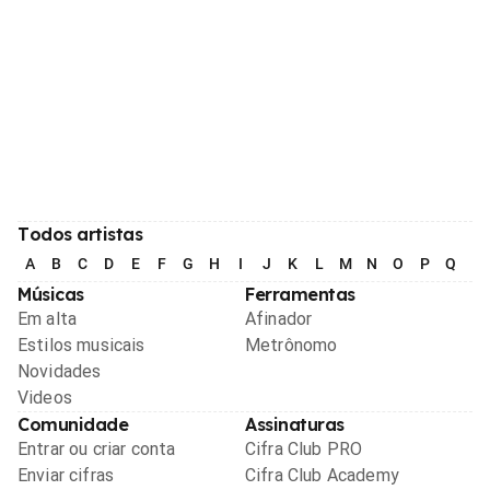
Todos artistas
A
B
C
D
E
F
G
H
I
J
K
L
M
N
O
P
Q
R
Músicas
Ferramentas
Em alta
Afinador
Estilos musicais
Metrônomo
Novidades
Videos
Comunidade
Assinaturas
Entrar ou criar conta
Cifra Club PRO
Enviar cifras
Cifra Club Academy