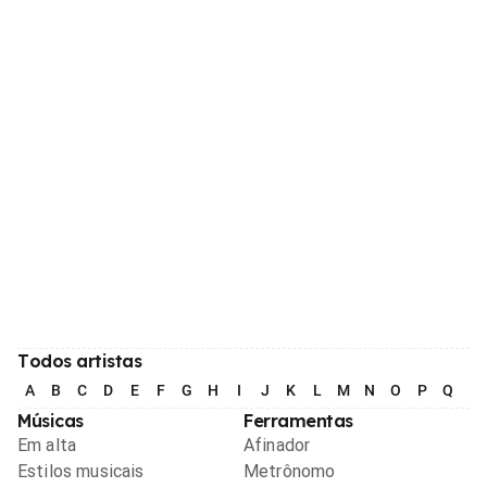
Todos artistas
A
B
C
D
E
F
G
H
I
J
K
L
M
N
O
P
Q
R
Músicas
Ferramentas
Em alta
Afinador
Estilos musicais
Metrônomo