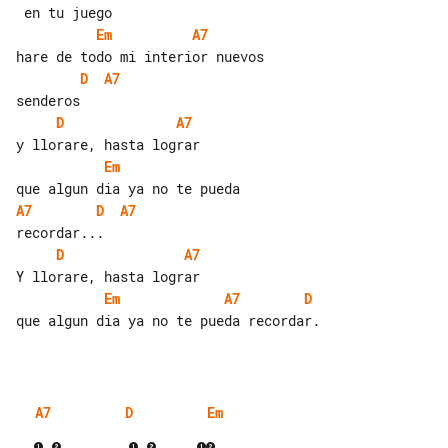
Em
A7
D
A7
D
A7
Em
A7
D
A7
D
A7
Em
A7
D
que algun dia ya no te pueda recordar.

A7
D
Em