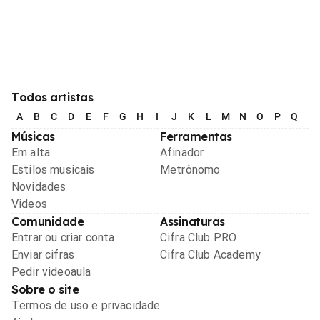
Todos artistas
A
B
C
D
E
F
G
H
I
J
K
L
M
N
O
P
Q
R
Músicas
Ferramentas
Em alta
Afinador
Estilos musicais
Metrônomo
Novidades
Videos
Comunidade
Assinaturas
Entrar ou criar conta
Cifra Club PRO
Enviar cifras
Cifra Club Academy
Pedir videoaula
Sobre o site
Termos de uso e privacidade