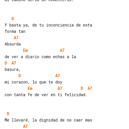
D
Y basta ya, de tu inconciencia de esta 

A7
Em
A7
D
A7
D
A7
Em
A7
D
A7
con tanta fe de ver en ti felicidad.

D
A7