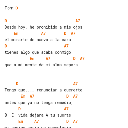
Tom
:
D
D
A7
Em
A7
D
A7
D
A7
Em
A7
D
A7
que a mi mente de mi alma separa.

D
A7
Em
A7
D
A7
D
A7
Em
A7
D
A7
mi camino seria un cementerio.
