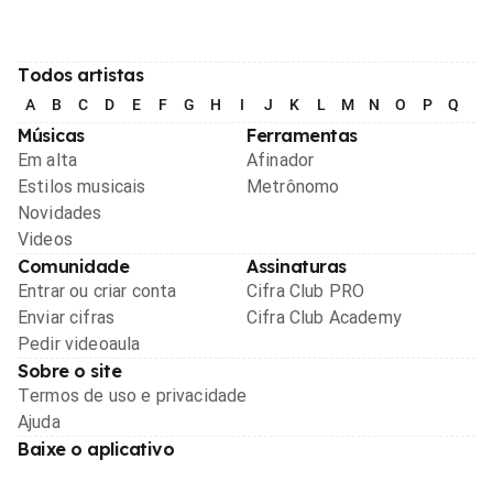
Todos artistas
A
B
C
D
E
F
G
H
I
J
K
L
M
N
O
P
Q
R
Músicas
Ferramentas
Em alta
Afinador
Estilos musicais
Metrônomo
Novidades
Videos
Comunidade
Assinaturas
Entrar ou criar conta
Cifra Club PRO
Enviar cifras
Cifra Club Academy
Pedir videoaula
Sobre o site
Termos de uso e privacidade
Ajuda
Baixe o aplicativo