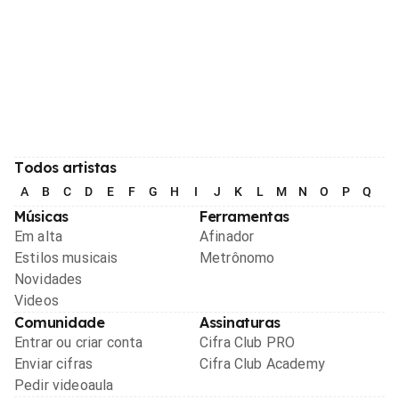
Todos artistas
A
B
C
D
E
F
G
H
I
J
K
L
M
N
O
P
Q
R
Músicas
Ferramentas
Em alta
Afinador
Estilos musicais
Metrônomo
Novidades
Videos
Comunidade
Assinaturas
Entrar ou criar conta
Cifra Club PRO
Enviar cifras
Cifra Club Academy
Pedir videoaula