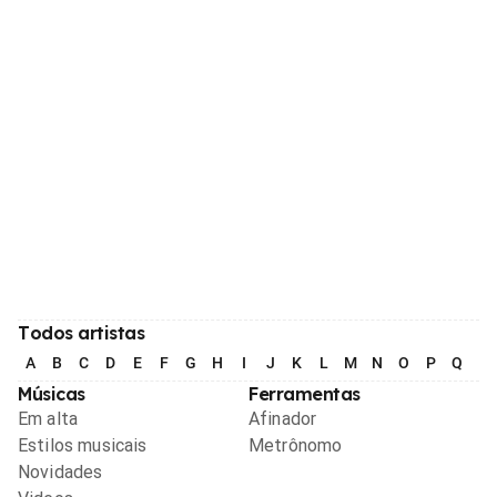
Todos artistas
A
B
C
D
E
F
G
H
I
J
K
L
M
N
O
P
Q
R
Músicas
Ferramentas
Em alta
Afinador
Estilos musicais
Metrônomo
Novidades