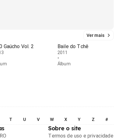
Ver mais
0 Gaúcho Vol. 2
Baile do Tchê
13
2011
•
bum
Álbum
T
U
V
W
X
Y
Z
#
as
Sobre o site
PRO
Termos de uso e privacidade