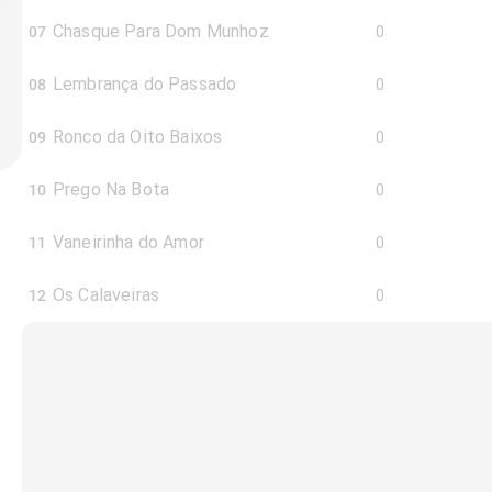
Chasque Para Dom Munhoz
07
0
Lembrança do Passado
08
0
Ronco da Oito Baixos
09
0
Prego Na Bota
10
0
Vaneirinha do Amor
11
0
Os Calaveiras
12
0