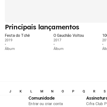
Principais lançamentos
Festa do Tchê
O Gauchão Voltou
10
2019
2017
20
•
•
•
Álbum
Álbum
Ál
I
J
K
L
M
N
O
P
Q
R
S
Comunidade
Assinatur
Entrar ou criar conta
Cifra Club 