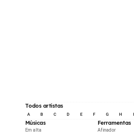
Todos artistas
A
B
C
D
E
F
G
H
Músicas
Ferramentas
Em alta
Afinador