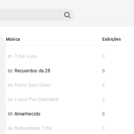
Música
Exibições
Tchê Loco
01
0
Recuerdos da 28
02
0
Potro Sem Dono
03
0
Louco Por Chamamé
04
0
Amanhecido
05
0
Barbaridade Tchê
06
0