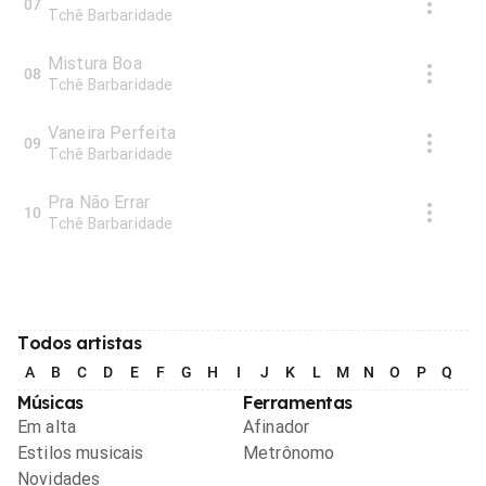
07
Tchê Barbaridade
Mistura Boa
08
Tchê Barbaridade
Vaneira Perfeita
09
Tchê Barbaridade
Pra Não Errar
10
Tchê Barbaridade
Todos artistas
A
B
C
D
E
F
G
H
I
J
K
L
M
N
O
P
Q
R
Músicas
Ferramentas
Em alta
Afinador
Estilos musicais
Metrônomo
Novidades