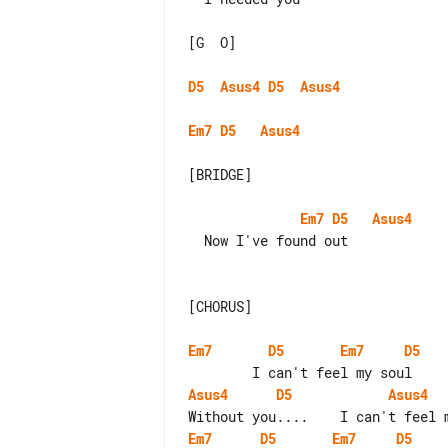
[G  O]

D5
Asus4
D5
Asus4
Em7
D5
Asus4
[BRIDGE]

Em7
D5
Asus4
  Now I've found out              What I need

[CHORUS]

Em7
D5
Em7
D5
Asus4
D5
Asus4
Em7
D5
Em7
D5