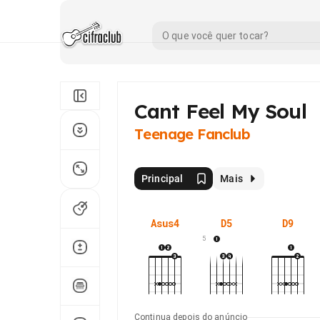
Cant Feel My Soul
Teenage Fanclub
Principal
Mais
Asus4
D5
D9
5
Continua depois do anúncio