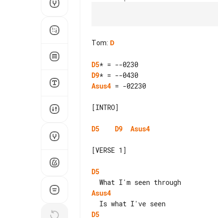
Tom
:
D
D5
D9
Asus4
 = -02230

[INTRO]

D5
D9
Asus4
[VERSE 1]

D5
Asus4
D5