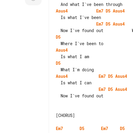
Asus4
Em7
D5
Asus4
Em7
D5
Asus4
D5
Asus4
D5
Asus4
Em7
D5
Asus4
Em7
D5
Asus4
  Now I've found out              What I need

[CHORUS]

Em7
D5
Em7
D5