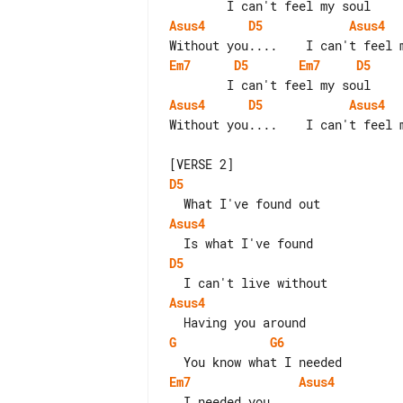
Asus4
D5
Asus4
Em7
D5
Em7
D5
Asus4
D5
Asus4
Without you....    I can't feel m
D5
Asus4
D5
Asus4
G
G6
Em7
Asus4
  I needed you
