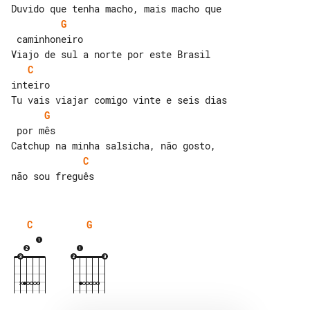
G
 caminhoneiro

C
inteiro

G
 por mês

C
C
G