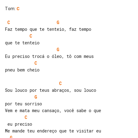
Tom
:
C
C
G
C
G
C
pneu bem cheio

C
G
por teu sorriso

C
 eu preciso

G