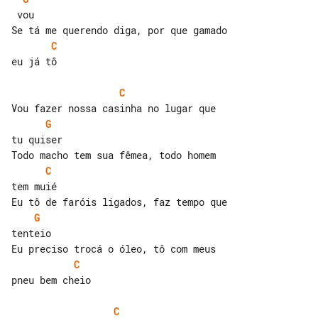
C
eu já tô

C
G
tu quiser

C
tem muié

G
tenteio

C
pneu bem cheio

C