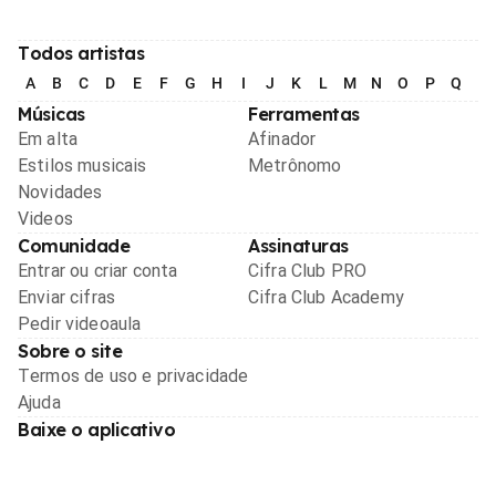
Todos artistas
A
B
C
D
E
F
G
H
I
J
K
L
M
N
O
P
Q
R
Músicas
Ferramentas
Em alta
Afinador
Estilos musicais
Metrônomo
Novidades
Videos
Comunidade
Assinaturas
Entrar ou criar conta
Cifra Club PRO
Enviar cifras
Cifra Club Academy
Pedir videoaula
Sobre o site
Termos de uso e privacidade
Ajuda
Baixe o aplicativo