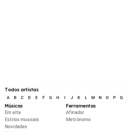
Todos artistas
A
B
C
D
E
F
G
H
I
J
K
L
M
N
O
P
Q
R
Músicas
Ferramentas
Em alta
Afinador
Estilos musicais
Metrônomo
Novidades