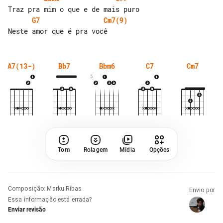
G7
Cm7(9)
A7(13-)
Bb7
Bbm6
C7
Cm7
5
Tom
Rolagem
Mídia
Opções
Composição
:
Marku Ribas
Envio por
Essa informação está errada?
Enviar revisão