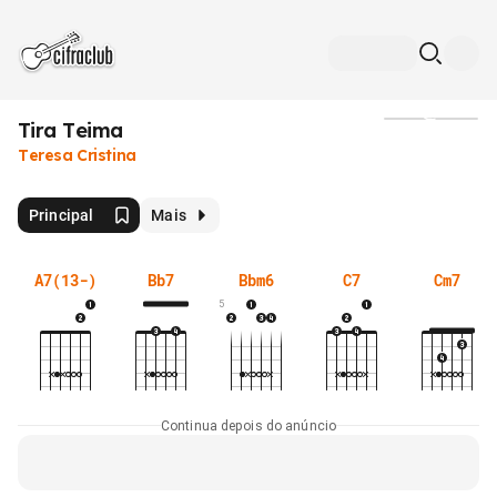
Tira Teima
Mídia
Teresa Cristina
Principal
Mais
A7(13-)
Bb7
Bbm6
C7
Cm7
5
Continua depois do anúncio