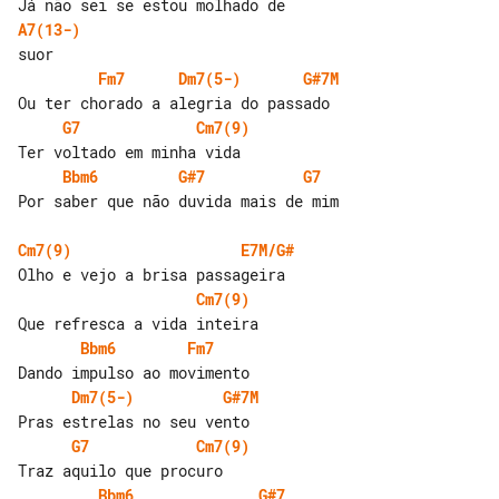
A7(13-)
Fm7
Dm7(5-)
G#7M
G7
Cm7(9)
Bbm6
G#7
G7
Por saber que não duvida mais de mim

Cm7(9)
E7M/G#
Cm7(9)
Bbm6
Fm7
Dm7(5-)
G#7M
G7
Cm7(9)
Bbm6
G#7