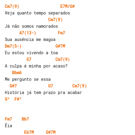
Cm7(9)
E7M/G#
Cm7(9)
A7(13-)
Fm7
Dm7(5-)
G#7M
G7
Cm7(9)
Bbm6
G#7
G7
Cm7(9)
Gº
F#º
Fm7
Bb7
Eb7M
G#7M