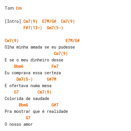
Tom
:
Cm
[Intro] 
Cm7(9)
E7M/G#
Cm7(9)
F#7(13-)
Gm7(5-)
Cm7(9)
E7M/G#
Cm7(9)
Bbm6
Fm7
Dm7(5-)
G#7M
G7
Cm7(9)
Bbm6
G#7
G7
O nosso amor
