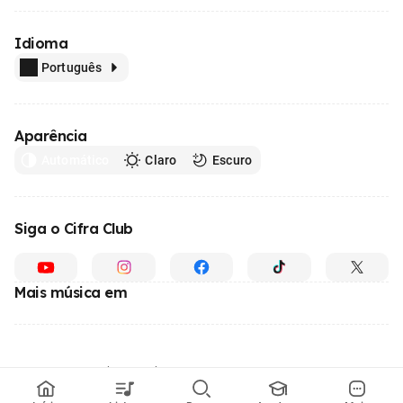
Idioma
Português
Aparência
Automático
Claro
Escuro
Siga o Cifra Club
Mais música em
Feito com
em todo o Brasil
© 1996 - 2026, o maior site de ensino de música do Brasil