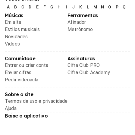
A
B
C
D
E
F
G
H
I
J
K
L
M
N
O
P
Q
R
Músicas
Ferramentas
Em alta
Afinador
Estilos musicais
Metrônomo
Novidades
Videos
Comunidade
Assinaturas
Entrar ou criar conta
Cifra Club PRO
Enviar cifras
Cifra Club Academy
Pedir videoaula
Sobre o site
Termos de uso e privacidade
Ajuda
Baixe o aplicativo