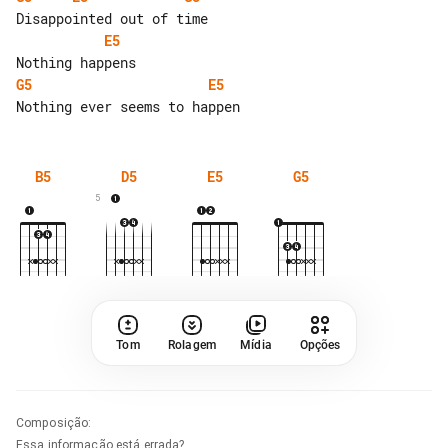
E5
G5
E5
B5
D5
E5
G5
5
Tom
Rolagem
Mídia
Opções
Composição
:
Essa informação está errada?