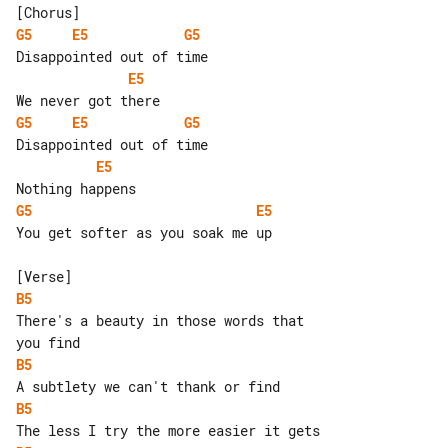
G5
E5
G5
E5
G5
E5
G5
E5
G5
E5
You get softer as you soak me up

B5
There's a beauty in those words that 

B5
B5