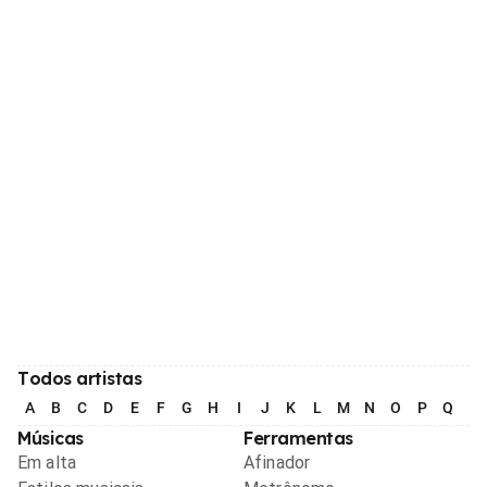
Todos artistas
A
B
C
D
E
F
G
H
I
J
K
L
M
N
O
P
Q
R
Músicas
Ferramentas
Em alta
Afinador