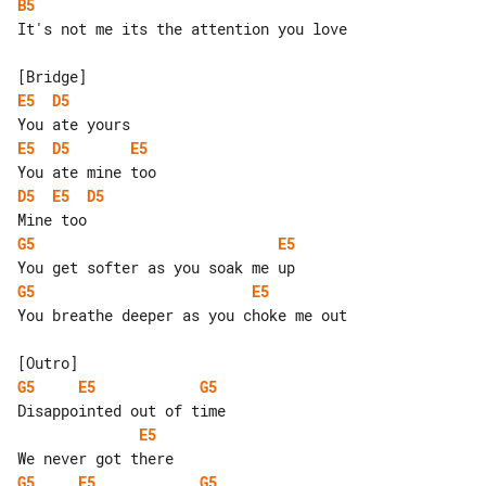
B5
It's not me its the attention you love

E5
D5
E5
D5
E5
D5
E5
D5
G5
E5
G5
E5
You breathe deeper as you choke me out

G5
E5
G5
E5
G5
E5
G5