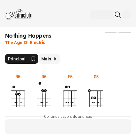
Nothing Happens
Mídia
The Age Of Electric
Principal
Mais
B5
D5
E5
G5
5
Continua depois do anúncio