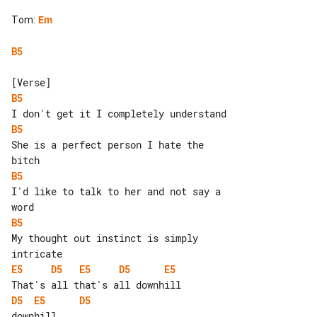
Tom
:
Em
B5
B5
B5
She is a perfect person I hate the 

B5
I'd like to talk to her and not say a 

B5
My thought out instinct is simply 

E5
D5
E5
D5
E5
D5
E5
D5
downhill
