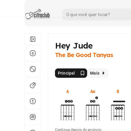
Hey Jude
The Be Good Tanyas
Principal
Mais
A
Am
B
Continua depois do anúncio