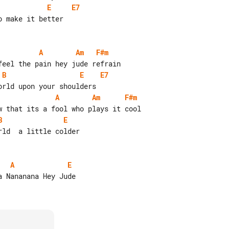
E
E7
A
Am
F#m
B
E
E7
A
Am
F#m
B
E
A
E