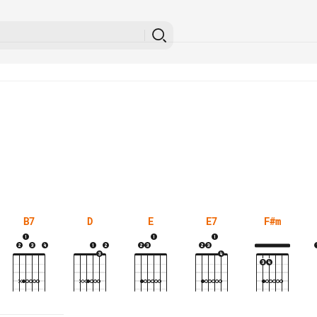
B7
D
E
E7
F#m