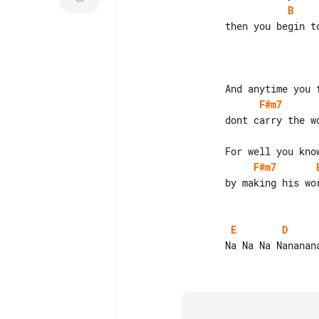
B
                then you begin to make it better

F#m7
F#m7
                by making his world  a little colder

E
D
                Na Na Na Nananana Nananana Hey Jude
