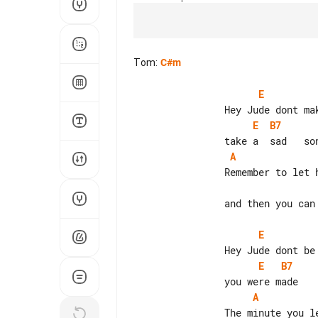
Tom
:
C#m
E
E
B7
A
                and then you can start to make it better

E
E
B7
A