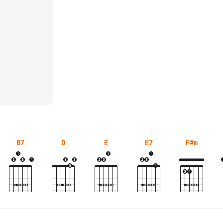
B7
D
E
E7
F#m