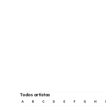
Todos artistas
A
B
C
D
E
F
G
H