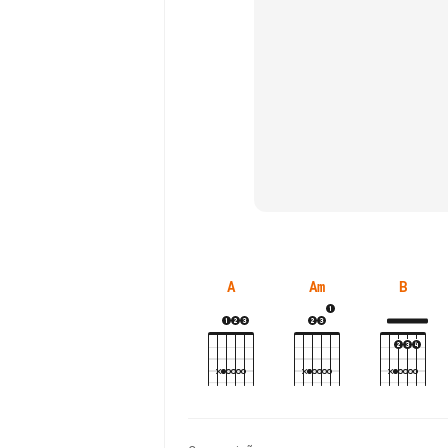
A
Am
B