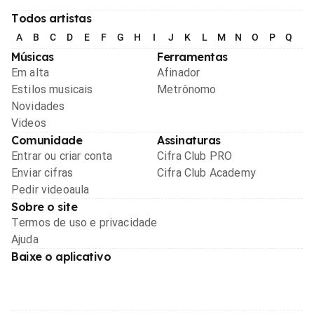
Todos artistas
A
B
C
D
E
F
G
H
I
J
K
L
M
N
O
P
Q
R
Músicas
Ferramentas
Em alta
Afinador
Estilos musicais
Metrônomo
Novidades
Videos
Comunidade
Assinaturas
Entrar ou criar conta
Cifra Club PRO
Enviar cifras
Cifra Club Academy
Pedir videoaula
Sobre o site
Termos de uso e privacidade
Ajuda
Baixe o aplicativo