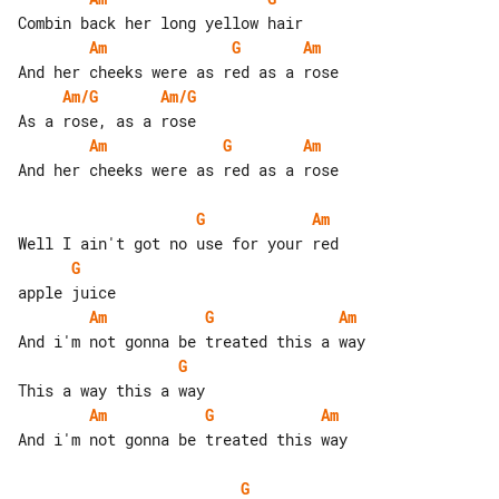
Am
G
Am
Am/G
Am/G
Am
G
Am
And her cheeks were as red as a rose

G
Am
G
Am
G
Am
G
Am
G
Am
And i'm not gonna be treated this way

G