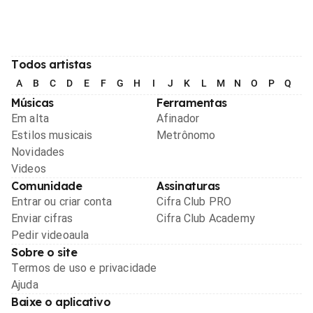
Todos artistas
A
B
C
D
E
F
G
H
I
J
K
L
M
N
O
P
Q
R
Músicas
Ferramentas
Em alta
Afinador
Estilos musicais
Metrônomo
Novidades
Videos
Comunidade
Assinaturas
Entrar ou criar conta
Cifra Club PRO
Enviar cifras
Cifra Club Academy
Pedir videoaula
Sobre o site
Termos de uso e privacidade
Ajuda
Baixe o aplicativo