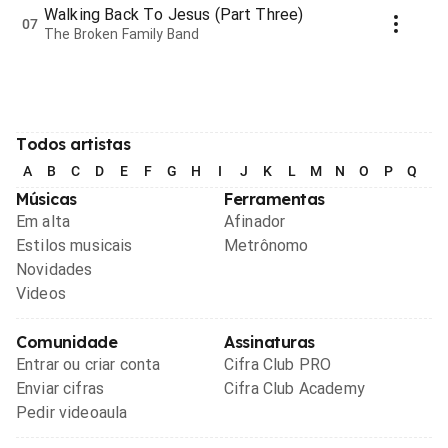
Walking Back To Jesus (Part Three)
07
The Broken Family Band
Todos artistas
A
B
C
D
E
F
G
H
I
J
K
L
M
N
O
P
Q
R
Músicas
Ferramentas
Em alta
Afinador
Estilos musicais
Metrônomo
Novidades
Videos
Comunidade
Assinaturas
Entrar ou criar conta
Cifra Club PRO
Enviar cifras
Cifra Club Academy
Pedir videoaula