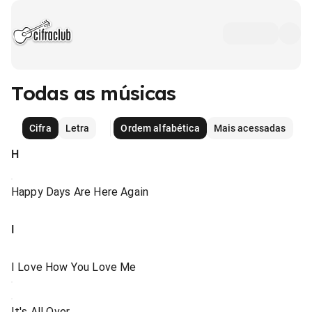
Todas as músicas
Cifra
Letra
Ordem alfabética
Mais acessadas
H
Happy Days Are Here Again
I
I Love How You Love Me
It's All Over