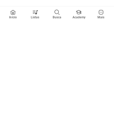
Início
Listas
Busca
Academy
Mais
Todos artistas
A
B
C
D
E
F
G
H
I
J
K
L
M
N
O
P
Q
R
Músicas
Ferramentas
Em alta
Afinador
Estilos musicais
Metrônomo
Novidades
Videos
Comunidade
Assinaturas
Entrar ou criar conta
Cifra Club PRO
Enviar cifras
Cifra Club Academy
Pedir videoaula