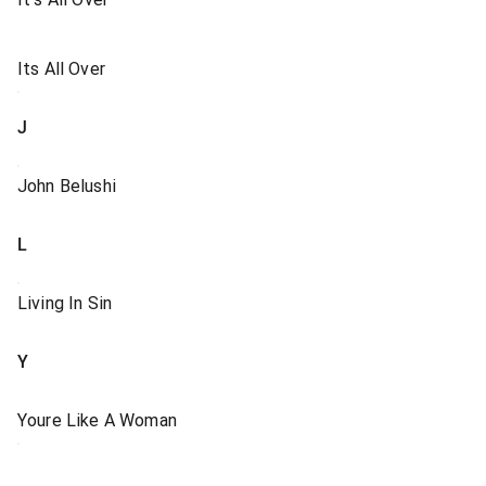
Its All Over
J
John Belushi
L
Living In Sin
Y
Youre Like A Woman