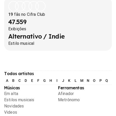
19
fãs no Cifra Club
47.559
Exibições
Alternativo / Indie
Estilo musical
Todos artistas
A
B
C
D
E
F
G
H
I
J
K
L
M
N
O
P
Q
R
Músicas
Ferramentas
Em alta
Afinador
Estilos musicais
Metrônomo
Novidades
Videos