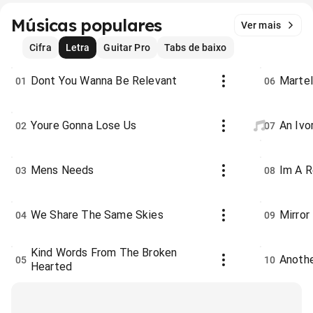
Músicas populares
Ver mais
Cifra
Letra
Guitar Pro
Tabs de baixo
Dont You Wanna Be Relevant
Martel
01
06
Youre Gonna Lose Us
An Ivo
02
07
Mens Needs
Im A R
03
08
We Share The Same Skies
Mirror
04
09
Kind Words From The Broken
Anoth
05
10
Hearted