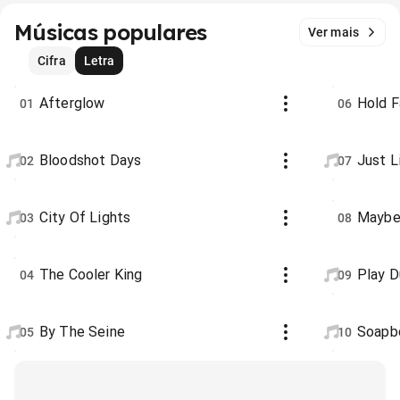
Músicas populares
Ver mais
Cifra
Letra
Afterglow
Hold F
01
06
Bloodshot Days
Just L
02
07
City Of Lights
Maybe 
03
08
The Cooler King
Play 
04
09
By The Seine
Soapb
05
10