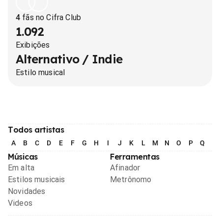
4
fãs no Cifra Club
1.092
Exibições
Alternativo / Indie
Estilo musical
Todos artistas
A
B
C
D
E
F
G
H
I
J
K
L
M
N
O
P
Q
R
Músicas
Ferramentas
Em alta
Afinador
Estilos musicais
Metrônomo
Novidades
Videos