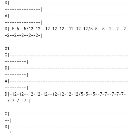
D|--------------------------------------------------
---------------|

A|--------------------------------------------------
---------------|

D|-5-5--5/12-12--12-12-12--12-12-12/5-5--5--2--2--2-
-2--2--2--2--2-|

X1

G|--------------------------------------------------
---------|

D|--------------------------------------------------
---------|

A|--------------------------------------------------
---------|

D|-12-12--12-12-12--12-12-12-12/5-5--5--7-7--7-7-7-
-7-7-7--7-|

G|--------------------------------------------------
--|

D|--------------------------------------------------