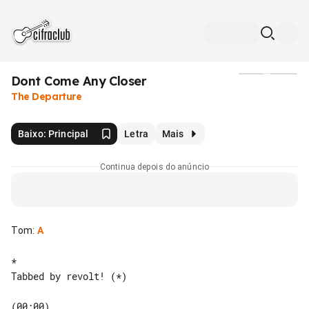
Dont Come Any Closer
Mídia
The Departure
Baixo: Principal
Letra
Mais
Continua depois do anúncio
Tom
:
A
*

Tabbed by revolt! (*)

(00:00)
