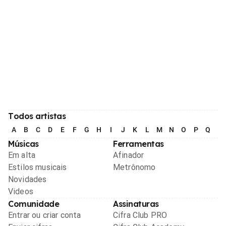
Todos artistas
A
B
C
D
E
F
G
H
I
J
K
L
M
N
O
P
Q
R
Músicas
Ferramentas
Em alta
Afinador
Estilos musicais
Metrônomo
Novidades
Videos
Comunidade
Assinaturas
Entrar ou criar conta
Cifra Club PRO