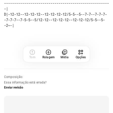
----------------------------------------------------
-|

D|-12-12--12-12-12--12-12-12-12/5-5--5--7-7--7-7-7-
-7-7-7--7-5-5--5/12-12--12-12-12--12-12-12/5-5--5-
-2~-|

Tom
Rolagem
Mídia
Opções
Composição
:
Essa informação está errada?
Enviar revisão