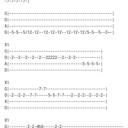
-7-7-7--7-|

G|---------------------------------------------|

D|---------------------------------------------|

A|---------------------------------------------|

D|-5-5--5/12-12--12-12-12--12-12-12/5-5--5--2~-|

X1

G|----------------------------------------|

A|--------------------------------5-5-5-5-|

D|----------------------------------------|

X1

G|-------------7-7--------------------------|

D|-2--2-2--7-7-----5-5-7-7---2--2-2--2--2-2-|

A|------------------------------------------|

D|------------------------------------------|

X1

G|--------2-2-4h5-----2-2---------------------------