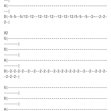
--|

A|--------------------------------------------------
--|

D|-5-5--5/12-12--12-12-12--12-12-12/5-5--5--2~--2-2-
2-|

X2

G|--------------------------------------------------
-------|

D|--------------------------------------------------
-------|

A|--------------------------------------------------
-------|

D|-2-2-2-2--2--2--2-2-2--2-2-2-2-2-2-2--2--2--2-2-2-
-2-2-2-|

G|--------------------------------------------------
-------|

D|--------------------------------------------------
-------|

A|--------------------------------------------------