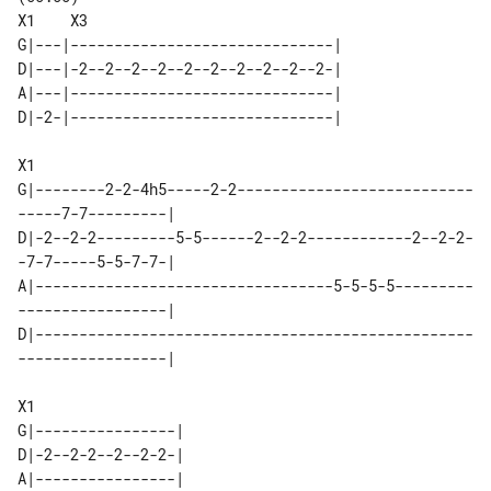
X1    X3

G|---|------------------------------|

D|---|-2--2--2--2--2--2--2--2--2--2-|

A|---|------------------------------|

D|-2-|------------------------------|

X1

G|--------2-2-4h5-----2-2---------------------------
-----7-7---------|

D|-2--2-2---------5-5------2--2-2------------2--2-2-
-7-7-----5-5-7-7-|

A|----------------------------------5-5-5-5---------
-----------------|

D|--------------------------------------------------
-----------------|

X1

G|----------------|

D|-2--2-2--2--2-2-|

A|----------------|
