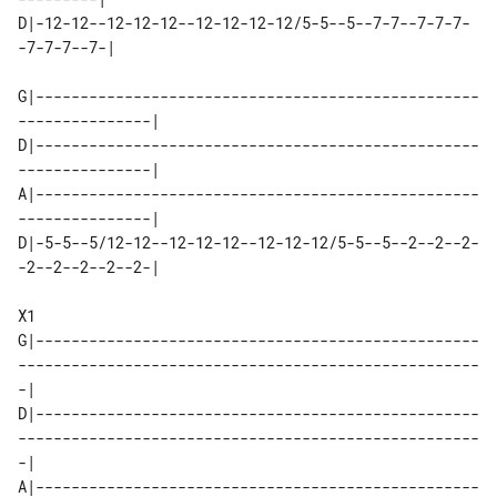
D|-12-12--12-12-12--12-12-12-12/5-5--5--7-7--7-7-7-
-7-7-7--7-|

G|--------------------------------------------------
---------------|

D|--------------------------------------------------
---------------|

A|--------------------------------------------------
---------------|

D|-5-5--5/12-12--12-12-12--12-12-12/5-5--5--2--2--2-
-2--2--2--2--2-|

X1

G|--------------------------------------------------
----------------------------------------------------
-|

D|--------------------------------------------------
----------------------------------------------------
-|

A|--------------------------------------------------