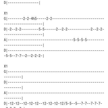
D|----------------|

X1

G|--------2-2-4h5-----2-2---------------------------
--------------------|

D|-2--2-2---------5-5------2--2-2------------2--2-2-
--------------------|

A|----------------------------------5-5-5-5---------
--------------------|

D|--------------------------------------------------
-5-5--7-7--2--2-2-2-|

X1

G|--------------------------------------------------
---------|

D|--------------------------------------------------
---------|

A|--------------------------------------------------
---------|

D|-12-12--12-12-12--12-12-12-12/5-5--5--7-7--7-7-7-