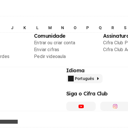
I
J
K
L
M
N
O
P
Q
R
S
Comunidade
Assinatur
Entrar ou criar conta
Cifra Club 
Enviar cifras
Cifra Club 
ordes
Pedir videoaula
Idioma
Português
Siga o Cifra Club