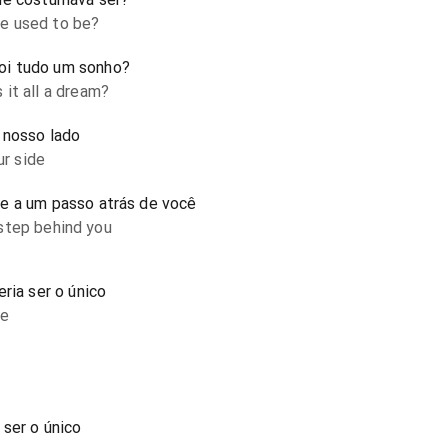
e used to be?
oi tudo um sonho?
it all a dream?
 nosso lado
ur side
e a um passo atrás de você
a step behind you
ria ser o único
ne
 ser o único