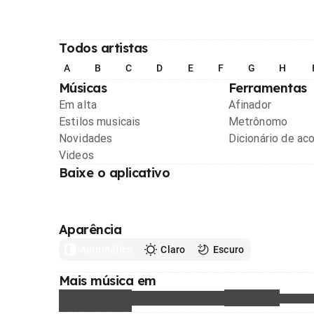
Todos artistas
A
B
C
D
E
F
G
H
Músicas
Ferramentas
Em alta
Afinador
Estilos musicais
Metrônomo
Novidades
Dicionário de ac
Videos
Baixe o aplicativo
Aparência
Automático
Claro
Escuro
Mais música em