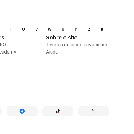
T
U
V
W
X
Y
Z
#
as
Sobre o site
PRO
Termos de uso e privacidade
Academy
Ajuda