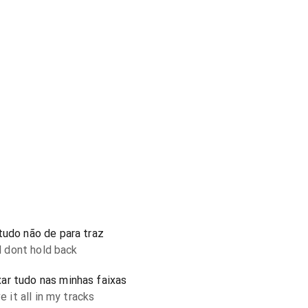
tudo não de para traz
ll dont hold back
ar tudo nas minhas faixas
e it all in my tracks