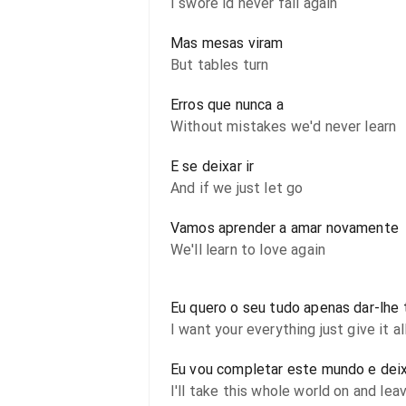
I swore id never fall again
Mas mesas viram
But tables turn
Erros que nunca a
Without mistakes we'd never learn
E se deixar ir
And if we just let go
Vamos aprender a amar novamente
We'll learn to love again
Eu quero o seu tudo apenas dar-lhe 
I want your everything just give it a
Eu vou completar este mundo e deix
I'll take this whole world on and leav