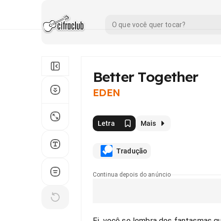
Better Together
EDEN
Letra
Mais
Tradução
Continua depois do anúncio
Ei, você se lembra dos fantasmas q