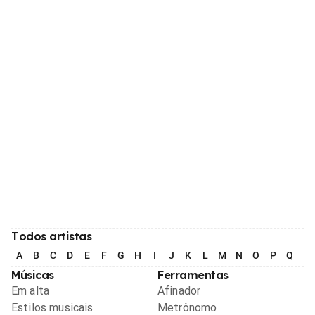
Todos artistas
A
B
C
D
E
F
G
H
I
J
K
L
M
N
O
P
Q
R
Músicas
Ferramentas
Em alta
Afinador
Estilos musicais
Metrônomo