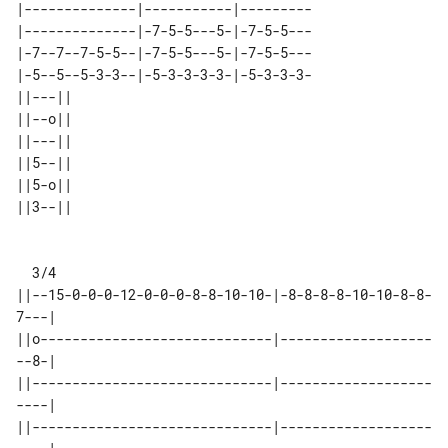
|--------------|-----------|---------

|--------------|-7-5-5---5-|-7-5-5---

|-7--7--7-5-5--|-7-5-5---5-|-7-5-5---

|-5--5--5-3-3--|-5-3-3-3-3-|-5-3-3-3-

||---|| 

||--o|| 

||---|| 

||5--|| 

||5-o|| 

  3/4

||--15-0-0-0-12-0-0-0-8-8-10-10-|-8-8-8-8-10-10-8-8-
7---|

||o-----------------------------|-------------------
--8-|

||------------------------------|-------------------
----|

||------------------------------|-------------------