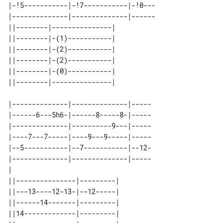
|-!5-----------|-!7-----------|-!0---

|--------------|--------------|------

||--------|---------------| 

||--------|-(1)-----------| 

||--------|-(2)-----------| 

||--------|-(2)-----------| 

||--------|-(0)-----------| 

|--------------|--------------|-----

|------6---5h6-|------8-----8-|-----

|--------------|----------9---|-----

|----7---7-----|----9---9-----|-----

|--5-----------|--7-----------|--12-

|--------------|--------------|-----

|                                   

||---------------|---------| 

||---13----12-13-|--12-----| 

||------14-------|---------| 

||14-------------|---------| 
