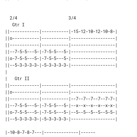
  2/4                     3/4

   Gtr I

||------------|-----------|-15-12-10-12-10-8-|

||o-----------|-----------|------------------|

||------------|-----------|------------------|

||--7-5-5---5-|-7-5-5---5-|------------------|

||o-7-5-5---5-|-7-5-5---5-|------------------|

||--5-3-3-3-3-|-5-3-3-3-3-|------------------|

|

|   Gtr II

||------------|-----------|------------------|

||o-----------|-----------|------------------|

||------------|-----------|--7--7--7--7--7-7-|

||--7-5-5---5-|-7-5-5---5-|--x--x--x--x--x-x-|

||o-7-5-5---5-|-7-5-5---5-|--5--5--5--5--5-5-|

||--5-3-3-3-3-|-5-3-3-3-3-|------------------|

|-10-8-7-8-7---|--------------|------
