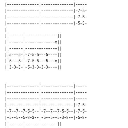
|--------------|--------------|-----

|--------------|--------------|-7-5-

|--------------|--------------|-7-5-

|--------------|--------------|-5-3-

|                                   

||------|--------------|| 

||------|-------------o|| 

||------|--------------|| 

||5---5-|-7-5-5---5----|| 

||5---5-|-7-5-5---5---o|| 

||3-3-3-|-5-3-3-3-3----|| 

|--------------|--------------|-----

|--------------|--------------|-----

|--------------|--------------|-----

|--------------|--------------|-7-5-

|-7--7--7-5-5--|-7--7--7-5-5--|-7-5-

|-5--5--5-3-3--|-5--5--5-3-3--|-5-3-

||------|--------------|| 
