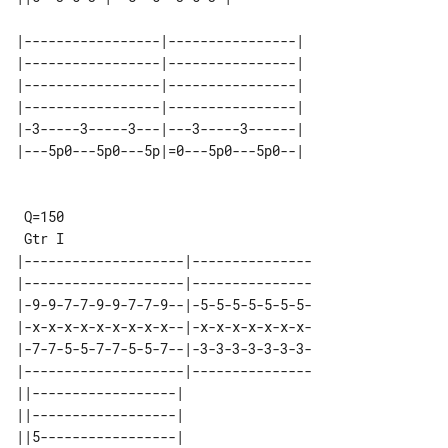
|-----------------|----------------| 

|-----------------|----------------| 

|-----------------|----------------| 

|-----------------|----------------| 

|-3-----3-----3---|---3-----3------| 

 Q=150

|--------------------|---------------

|--------------------|---------------

|-9-9-7-7-9-9-7-7-9--|-5-5-5-5-5-5-5-

|-x-x-x-x-x-x-x-x-x--|-x-x-x-x-x-x-x-

|-7-7-5-5-7-7-5-5-7--|-3-3-3-3-3-3-3-

|--------------------|---------------

||------------------| 

||------------------| 

||5-----------------| 
