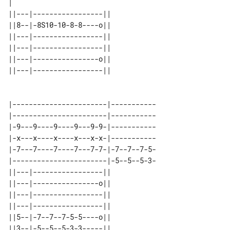
|                                   

||---|-----------------|| 

||8--|-8S10-10-8-8----o|| 

||---|-----------------|| 

||---|-----------------|| 

||---|----------------o|| 

||---|-----------------|| 

|-----------------------|-----------

|-----------------------|-----------

|-9---9----9----9---9-9-|-----------

|-x---x----x----x---x-x-|-----------

|-7---7----7----7---7-7-|-7--7--7-5-

|-----------------------|-5--5--5-3-

||---|-----------------|| 

||---|----------------o|| 

||---|-----------------|| 

||---|-----------------|| 

||5--|-7--7--7-5-5----o|| 
