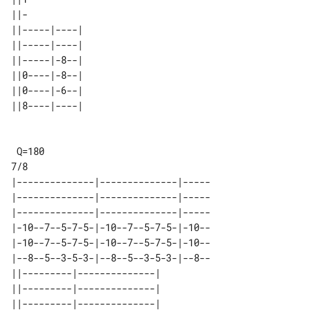
||-

||-----|----| 

||-----|----| 

||-----|-8--| 

||0----|-8--| 

||0----|-6--| 

 Q=180

|--------------|--------------|-----

|--------------|--------------|-----

|--------------|--------------|-----

|-10--7--5-7-5-|-10--7--5-7-5-|-10--

|-10--7--5-7-5-|-10--7--5-7-5-|-10--

|--8--5--3-5-3-|--8--5--3-5-3-|--8--

||---------|--------------| 

||---------|--------------| 

||---------|--------------| 
