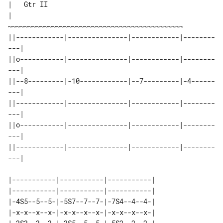
|   Gtr II

|   

~~~~~~~~~~~~~~~~~~~~~~~~~~~~~~~~~~~~~~~~~~~~

||------------|---------------|------------|--------
---|

||o-----------|---------------|------------|--------
---|

||--8---------|-10------------|--7---------|-4------
---|

||------------|---------------|------------|--------
---|

||o-----------|---------------|------------|--------
---|

||------------|---------------|------------|--------
---|

|-----------|-----------|-----------|

|-----------|-----------|-----------|

|-4S5--5--5-|-5S7--7--7-|-7S4--4--4-|

|-x-x--x--x-|-x-x--x--x-|-x-x--x--x-|
