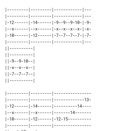
|---------|---------|------------|---

|---------|---------|------------|---

|-12------|-14------|-9--9--9-10-|-9-

|--x------|--x------|-x--x--x--x-|-x-

|-10------|-12------|-7--7--7--7-|-7-

|---------|---------|------------|---

||----------| 

||----------| 

||-9--9-10--| 

||-x--x--x--| 

||-7--7--7--| 

|---------|---------|----------------

|---------|---------|-------------13-

|-12------|-14------|----------14----

|--x------|--x------|-------14-------

|-10------|-12------|-12-15----------

|---------|---------|----------------
