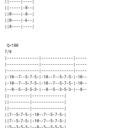
||-----|----| 

||-----|-8--| 

||0----|-8--| 

||0----|-6--| 

 Q=180

|--------------|--------------|-----

|--------------|--------------|-----

|--------------|--------------|-----

|-10--7--5-7-5-|-10--7--5-7-5-|-10--

|-10--7--5-7-5-|-10--7--5-7-5-|-10--

|--8--5--3-5-3-|--8--5--3-5-3-|--8--

||---------|--------------| 

||---------|--------------| 

||---------|--------------| 

||7--5-7-5-|-10--7--5-7-5-| 

||7--5-7-5-|-10--7--5-7-5-| 
