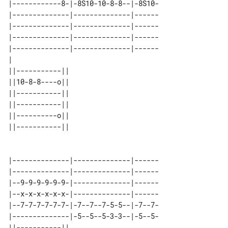
|------------8-|-8S10-10-8-8--|-8S10-

|--------------|--------------|------

|--------------|--------------|------

|--------------|--------------|------

|--------------|--------------|------

|                                    

||-----------|| 

||10-8-8----o|| 

||-----------|| 

||-----------|| 

||----------o|| 

||-----------|| 

|--------------|--------------|------

|--------------|--------------|------

|--9-9-9-9-9-9-|--------------|------

|--x-x-x-x-x-x-|--------------|------

|--7-7-7-7-7-7-|-7--7--7-5-5--|-7--7-

|--------------|-5--5--5-3-3--|-5--5-

||-----------|| 
