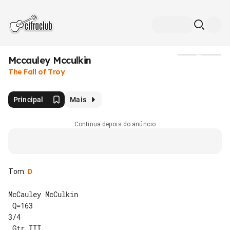
Mccauley Mcculkin
Mídia
The Fall of Troy
Principal
Mais
Continua depois do anúncio
Tom
:
D
McCauley McCulkin

 Q=163

3/4
