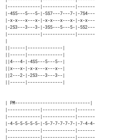
|-------------|-------------|-------

|-4S5---5---5-|-5S7---7---7-|-7S4---

|-x-x---x---x-|-x-x---x---x-|-x-x---

|-2S3---3---3-|-3S5---5---5-|-5S2---

|-------------|-------------|-------

|                                   

||------|--------------| 

||------|--------------| 

||4---4-|-4S5---5---5--| 

||x---x-|-x-x---x---x--| 

||2---2-|-2S3---3---3--| 

||------|--------------| 

| PM------------------------------|

|-------------|-------------|-------

|-------------|-------------|-------

|-4-5-5-5-5-5-|-5-7-7-7-7-7-|-7-4-4-

|-------------|-------------|-------

|-------------|-------------|-------
