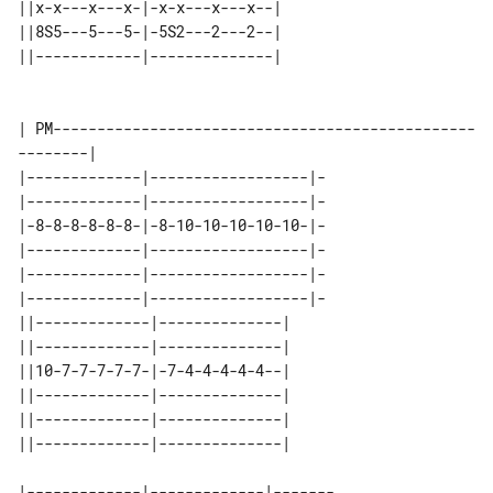
||x-x---x---x-|-x-x---x---x--| 

||8S5---5---5-|-5S2---2---2--| 

||------------|--------------| 

| PM------------------------------------------------
--------|

|-------------|------------------|-

|-------------|------------------|-

|-8-8-8-8-8-8-|-8-10-10-10-10-10-|-

|-------------|------------------|-

|-------------|------------------|-

|-------------|------------------|-

||-------------|--------------| 

||-------------|--------------| 

||10-7-7-7-7-7-|-7-4-4-4-4-4--| 

||-------------|--------------| 

||-------------|--------------| 

|-------------|-------------|-------
