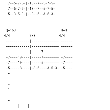
||7--5-7-5-|-10--7--5-7-5-| 

||7--5-7-5-|-10--7--5-7-5-| 

 Q=163                       H=H

|------------|--------------|------

|------------|--------------|------

|------------|-----7--------|------

|-7----10----|-----7--------|-7----

|-7----10----|-----5--------|-7----

|-5-----8----|-3-5----3-5-3-|-5----

||-

||-

||-

||1

||1

||-

||-----|----| 
