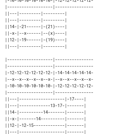
|-10-10-10-10-10-10-|-12-12-12-12-12-

|-------------------|----------------

||---|---------|---------| 

||---|---------|---------| 

||14-|-21------|-(21)----| 

||-x-|--x------|--(x)----| 

||12-|-19------|-(19)----| 

|-------------------|----------------

|-------------------|----------------

|-12-12-12-12-12-12-|-14-14-14-14-14-

|--x--x--x--x--x--x-|--x--x--x--x--x-

|-10-10-10-10-10-10-|-12-12-12-12-12-

|-------------------|----------------

||---|-------------------|-17----| 

||---|-------------13-17-|-------| 

||14-|----------14-------|-------| 

||-x-|-------14----------|-------| 

||12-|-12-15-------------|-------| 
