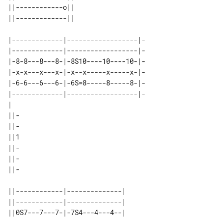
||------------o|| 

|-------------|------------------|-

|-------------|------------------|-

|-8-8---8---8-|-8S10----10----10-|-

|-x-x---x---x-|-x--x-----x-----x-|-

|-6-6---6---6-|-6S=8-----8-----8-|-

|-------------|------------------|-

|                                  

||-

||-

||1

||-

||-

||-

||------------|--------------| 

||------------|--------------| 

||0S7---7---7-|-7S4---4---4--| 
