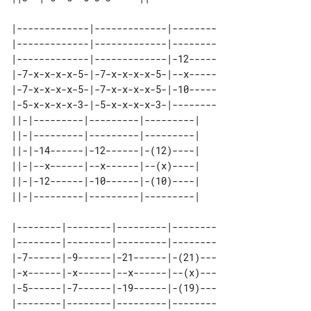
|-------------|-------------|--------

|-------------|-------------|--------

|-------------|-------------|-12-----

|-7-x-x-x-x-5-|-7-x-x-x-x-5-|--x-----

|-7-x-x-x-x-5-|-7-x-x-x-x-5-|-10-----

|-5-x-x-x-x-3-|-5-x-x-x-x-3-|--------

||-|---------|---------|---------| 

||-|---------|---------|---------| 

||-|-14------|-12------|-(12)----| 

||-|--x------|--x------|--(x)----| 

||-|-12------|-10------|-(10)----| 

|--------|--------|---------|--------

|--------|--------|---------|--------

|-7------|-9------|-21------|-(21)---

|-x------|-x------|--x------|--(x)---

|-5------|-7------|-19------|-(19)---
