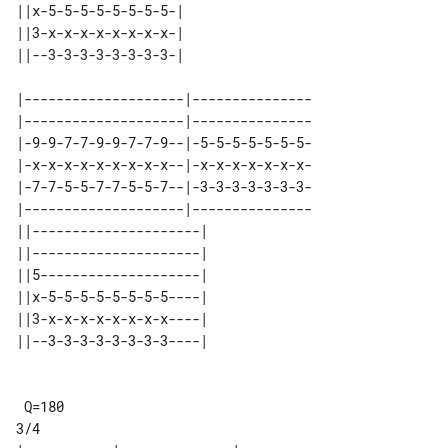
||x-5-5-5-5-5-5-5-5-| 

||3-x-x-x-x-x-x-x-x-| 

|--------------------|---------------

|--------------------|---------------

|-9-9-7-7-9-9-7-7-9--|-5-5-5-5-5-5-5-

|-x-x-x-x-x-x-x-x-x--|-x-x-x-x-x-x-x-

|-7-7-5-5-7-7-5-5-7--|-3-3-3-3-3-3-3-

|--------------------|---------------

||---------------------| 

||---------------------| 

||5--------------------| 

||x-5-5-5-5-5-5-5-5----| 

||3-x-x-x-x-x-x-x-x----| 

 Q=180
