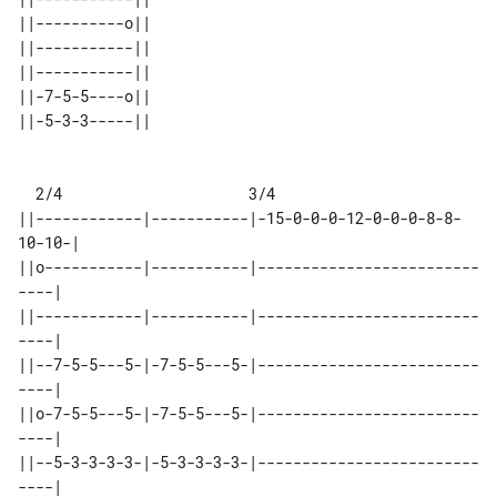
||----------o|| 

||-----------|| 

||-----------|| 

||-7-5-5----o|| 

  2/4                     3/4

||------------|-----------|-15-0-0-0-12-0-0-0-8-8-
10-10-|

||o-----------|-----------|-------------------------
----|

||------------|-----------|-------------------------
----|

||--7-5-5---5-|-7-5-5---5-|-------------------------
----|

||o-7-5-5---5-|-7-5-5---5-|-------------------------
----|

||--5-3-3-3-3-|-5-3-3-3-3-|-------------------------
----|
