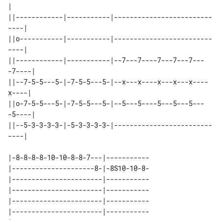
|

||------------|-----------|-------------------------
----|

||o-----------|-----------|-------------------------
----|

||------------|-----------|--7---7----7---7---7---
-7----|

||--7-5-5---5-|-7-5-5---5-|--x---x----x---x---x----
x----|

||o-7-5-5---5-|-7-5-5---5-|--5---5----5---5---5---
-5----|

||--5-3-3-3-3-|-5-3-3-3-3-|-------------------------
----|

|-8-8-8-8-10-10-8-8-7---|-----------

|---------------------8-|-8S10-10-8-

|-----------------------|-----------

|-----------------------|-----------

|-----------------------|-----------

|-----------------------|-----------
