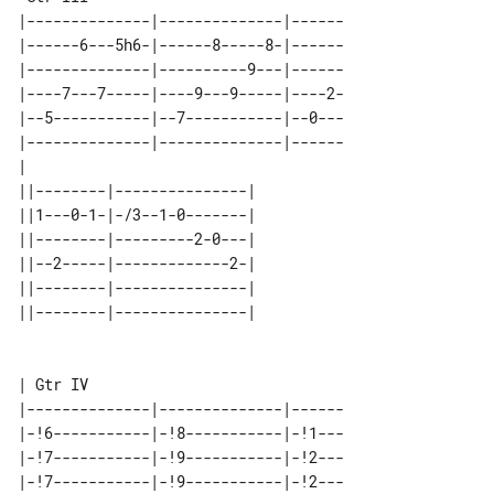
|--------------|--------------|------

|------6---5h6-|------8-----8-|------

|--------------|----------9---|------

|----7---7-----|----9---9-----|----2-

|--5-----------|--7-----------|--0---

|--------------|--------------|------

|                                    

||--------|---------------| 

||1---0-1-|-/3--1-0-------| 

||--------|---------2-0---| 

||--2-----|-------------2-| 

||--------|---------------| 

||--------|---------------| 

| Gtr IV

|--------------|--------------|------

|-!6-----------|-!8-----------|-!1---

|-!7-----------|-!9-----------|-!2---

|-!7-----------|-!9-----------|-!2---
