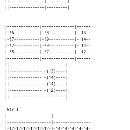
||---------------|---------| 

||---------------|---------| 

|--------------|--------------|------

|-!6-----------|-!8-----------|-!13--

|-!7-----------|-!9-----------|-!14--

|-!7-----------|-!9-----------|-!14--

|-!5-----------|-!7-----------|-!12--

|--------------|--------------|------

||--------------|---------| 

||--------------|-(13)----| 

||--------------|-(14)----| 

||--------------|-(14)----| 

||--------------|-(12)----| 

 Gtr I

|-------------------|----------------

|-------------------|----------------

|-12-12-12-12-12-12-|-14-14-14-14-14-
