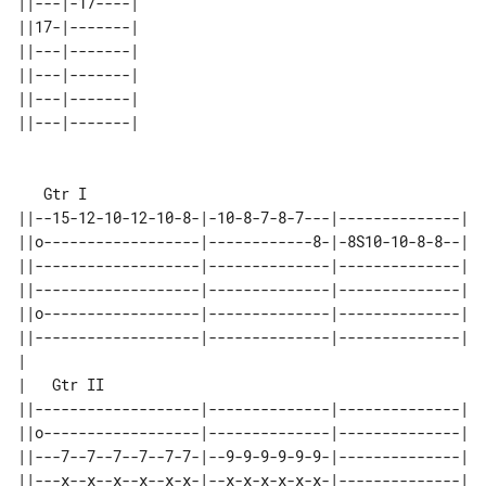
||---|-17----| 

||17-|-------| 

||---|-------| 

||---|-------| 

||---|-------| 

   Gtr I

||--15-12-10-12-10-8-|-10-8-7-8-7---|--------------|

||o------------------|------------8-|-8S10-10-8-8--|

||-------------------|--------------|--------------|

||-------------------|--------------|--------------|

||o------------------|--------------|--------------|

||-------------------|--------------|--------------|

|

|   Gtr II

||-------------------|--------------|--------------|

||o------------------|--------------|--------------|

||---7--7--7--7--7-7-|--9-9-9-9-9-9-|--------------|

||---x--x--x--x--x-x-|--x-x-x-x-x-x-|--------------|
