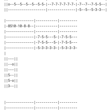
||o--5--5--5--5--5-5-|--7-7-7-7-7-7-|-7--7--7-5-5--|

||-------------------|--------------|-5--5--5-3-3--|

|--------------|-----------|---------

|-8S10-10-8-8--|-----------|---------

|--------------|-----------|---------

|--------------|-7-5-5---5-|-7-5-5---

|--------------|-7-5-5---5-|-7-5-5---

|--------------|-5-3-3-3-3-|-5-3-3-3-

|                                    

||---|| 

||--o|| 

||---|| 

||5--|| 

||5-o|| 

||3--|| 

|--------------|-----------|---------

|--------------|-----------|---------
