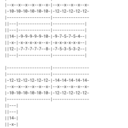
|--x--x--x--x--x--x-|--x--x--x--x--x-

|-10-10-10-10-10-10-|-12-12-12-12-12-

|-------------------|----------------

||---|--------------|--------------| 

||---|--------------|--------------| 

||14-|-9-9-9-9-9-10-|-9-7-5-7-5-4--| 

||-x-|-x-x-x-x-x--x-|-x-x-x-x-x-x--| 

||12-|-7-7-7-7-7--8-|-7-5-3-5-3-2--| 

|-------------------|----------------

|-------------------|----------------

|-12-12-12-12-12-12-|-14-14-14-14-14-

|--x--x--x--x--x--x-|--x--x--x--x--x-

|-10-10-10-10-10-10-|-12-12-12-12-12-

|-------------------|----------------

||---| 

||---| 

||14-| 

||-x-| 
