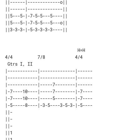
||------|-------------o|| 

||------|--------------|| 

||5---5-|-7-5-5---5----|| 

||5---5-|-7-5-5---5---o|| 

                             H=H

4/4          7/8            4/4

|------------|--------------|------

|------------|--------------|------

|------------|-----7--------|------

|-7----10----|-----7--------|-7----

|-7----10----|-----5--------|-7----

|-5-----8----|-3-5----3-5-3-|-5----

||-

||-

||-

||1

||1
