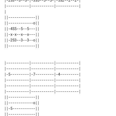
|-2S3--3--3-|-3S5--5--5-|-5S2--2--2-|

|-----------|-----------|-----------|

|                                    

||-------------|| 

||------------o|| 

||-4S5--5--5---|| 

||-x-x--x--x---|| 

||-2S3--3--3--o|| 

||-------------|| 

|-----------|-----------|-----------|

|-----------|-----------|-----------|

|-5---------|-7---------|-4---------|

|-----------|-----------|-----------|

|-----------|-----------|-----------|

|-----------|-----------|-----------|

||-------------|| 

||------------o|| 

||-5-----------|| 

||-------------|| 
