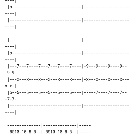
----|

||o-----------------------------|-------------------
----|

||------------------------------|-------------------
----|

|

||------------------------------|-------------------
----|

||o-----------------------------|-------------------
----|

||---7---7----7---7---7----7----|-9---9----9----9--
-9-9-|

||---x---x----x---x---x----x----|-x---x----x----x---
x-x-|

||o--5---5----5---5---5----5----|-7---7----7----7--
-7-7-|

||------------------------------|-------------------
----|

|--------------|--------------|-----

|-8S10-10-8-8--|-8S10-10-8-8--|-----
