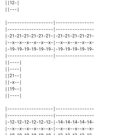
||12-| 

|-------------------|----------------

|-------------------|----------------

|-21-21-21-21-21-21-|-21-21-21-21-21-

|--x--x--x--x--x--x-|--x--x--x--x--x-

|-19-19-19-19-19-19-|-19-19-19-19-19-

|-------------------|----------------

||----| 

||----| 

||21--| 

||-x--| 

||19--| 

|-------------------|----------------

|-------------------|----------------

|-12-12-12-12-12-12-|-14-14-14-14-14-

|--x--x--x--x--x--x-|--x--x--x--x--x-
