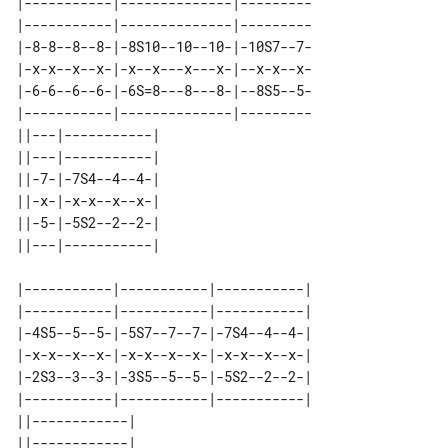
|-----------|--------------|---------

|-----------|--------------|---------

|-8-8--8--8-|-8S10--10--10-|-10S7--7-

|-x-x--x--x-|-x--x---x---x-|--x-x--x-

|-6-6--6--6-|-6S=8---8---8-|--8S5--5-

|-----------|--------------|---------

||---|-----------| 

||---|-----------| 

||-7-|-7S4--4--4-| 

||-x-|-x-x--x--x-| 

||-5-|-5S2--2--2-| 

|-----------|-----------|-----------|

|-----------|-----------|-----------|

|-4S5--5--5-|-5S7--7--7-|-7S4--4--4-|

|-x-x--x--x-|-x-x--x--x-|-x-x--x--x-|

|-2S3--3--3-|-3S5--5--5-|-5S2--2--2-|

|-----------|-----------|-----------|

||------------| 

||------------| 
