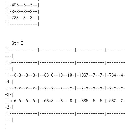
||-4S5--5--5--| 

||-x-x--x--x--| 

||-2S3--3--3--| 

   Gtr I

||------------|---------------|------------|--------
---|

||o-----------|---------------|------------|--------
---|

||--8-8--8--8-|--8S10--10--10-|-10S7--7--7-|-7S4--4-
-4-|

||--x-x--x--x-|--x--x---x---x-|--x-x--x--x-|-x-x--x-
-x-|

||o-6-6--6--6-|--6S=8---8---8-|--8S5--5--5-|-5S2--2-
-2-|

||------------|---------------|------------|--------
---|

|
