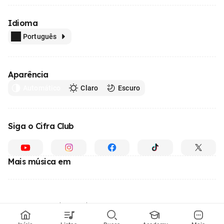
Idioma
Português
Aparência
Automático
Claro
Escuro
Siga o Cifra Club
Mais música em
Feito com
em todo o Brasil
© 1996 - 2026, o maior site de ensino de música do Brasil