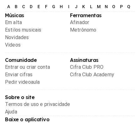
A
B
C
D
E
F
G
H
I
J
K
L
M
N
O
P
Q
R
Músicas
Ferramentas
Em alta
Afinador
Estilos musicais
Metrônomo
Novidades
Videos
Comunidade
Assinaturas
Entrar ou criar conta
Cifra Club PRO
Enviar cifras
Cifra Club Academy
Pedir videoaula
Sobre o site
Termos de uso e privacidade
Ajuda
Baixe o aplicativo