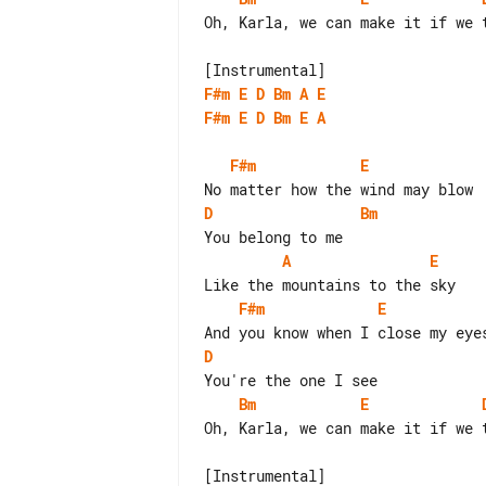
Oh, Karla, we can make it if we t
F#m
E
D
Bm
A
E
F#m
E
D
Bm
E
A
F#m
E
D
Bm
A
E
F#m
E
D
Bm
E
Oh, Karla, we can make it if we t