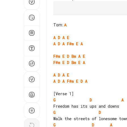
Tom
:
A
A
D
A
E
A
D
A
F#m
E
A
F#m
E
D
Bm
A
E
F#m
E
D
Bm
E
A
A
D
A
E
A
D
A
F#m
E
D
A
G
D
A
G
D
G
D
A