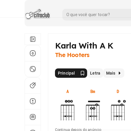
Karla With A K
The Hooters
Principal
Letra
Mais
A
Bm
D
Continua depois do anúncio