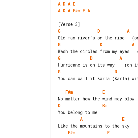
A
D
A
E
A
D
A
F#m
E
A
G
D
A
G
D
A
G
D
A
G
D
You can call it Karla (Karla) wit
F#m
E
D
Bm
A
E
F#m
E