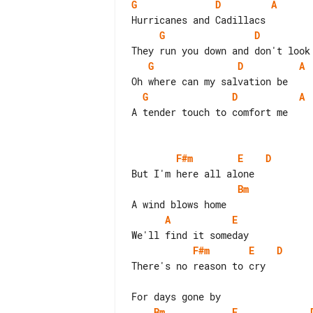
G
D
A
G
D
G
D
A
G
D
A
A tender touch to comfort me

F#m
E
D
Bm
A
E
F#m
E
D
There's no reason to cry

Bm
E