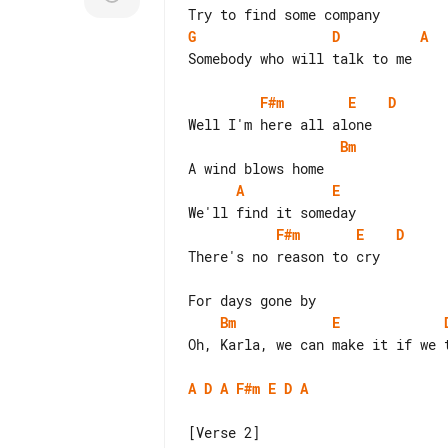
G
D
A
Somebody who will talk to me

F#m
E
D
Bm
A
E
F#m
E
D
There's no reason to cry

Bm
E
Oh, Karla, we can make it if we t
A
D
A
F#m
E
D
A