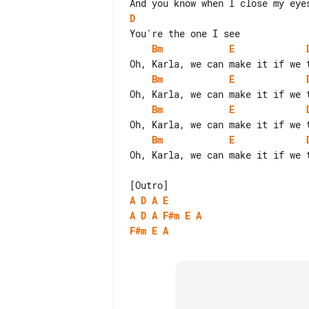
D
Bm
E
Bm
E
Bm
E
Bm
E
Oh, Karla, we can make it if we t
A
D
A
E
A
D
A
F#m
E
A
F#m
E
A