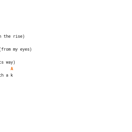
A
h a k
