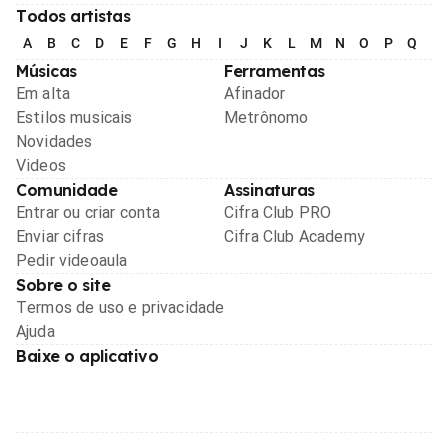
Todos artistas
A
B
C
D
E
F
G
H
I
J
K
L
M
N
O
P
Q
R
Músicas
Ferramentas
Em alta
Afinador
Estilos musicais
Metrônomo
Novidades
Videos
Comunidade
Assinaturas
Entrar ou criar conta
Cifra Club PRO
Enviar cifras
Cifra Club Academy
Pedir videoaula
Sobre o site
Termos de uso e privacidade
Ajuda
Baixe o aplicativo