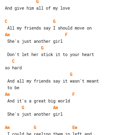
G
And give him all of my love

C
G
Am
F
G
C
G
 And all my friends say it wasn't meant

Am
F
G
Am
 She's just another girl

Am
G
Em
 I could be reeling them in left and 
