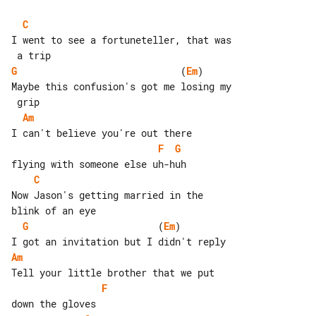
C
I went to see a fortuneteller, that was

G
                             (
Em
)

Maybe this confusion's got me losing my

Am
F
G
C
Now Jason's getting married in the 

G
                       (
Em
)

Am
F