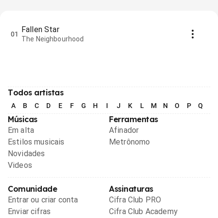
Fallen Star
01
The Neighbourhood
Todos artistas
A
B
C
D
E
F
G
H
I
J
K
L
M
N
O
P
Q
R
Músicas
Ferramentas
Em alta
Afinador
Estilos musicais
Metrônomo
Novidades
Videos
Comunidade
Assinaturas
Entrar ou criar conta
Cifra Club PRO
Enviar cifras
Cifra Club Academy