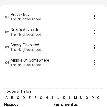
Pretty Boy
01
The Neighbourhood
Devil's Advocate
02
The Neighbourhood
Cherry Flavoured
03
The Neighbourhood
Middle Of Somewhere
04
The Neighbourhood
Todos artistas
A
B
C
D
E
F
G
H
I
J
K
L
M
N
O
P
Q
R
Músicas
Ferramentas