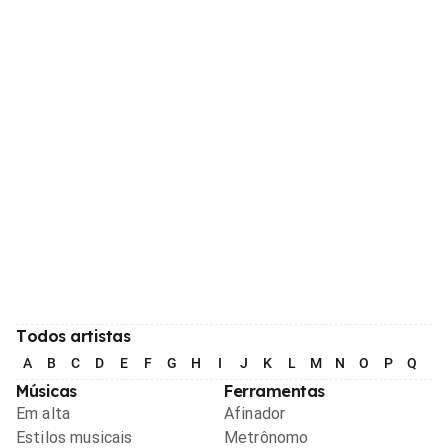
Todos artistas
A
B
C
D
E
F
G
H
I
J
K
L
M
N
O
P
Q
R
Músicas
Ferramentas
Em alta
Afinador
Estilos musicais
Metrônomo