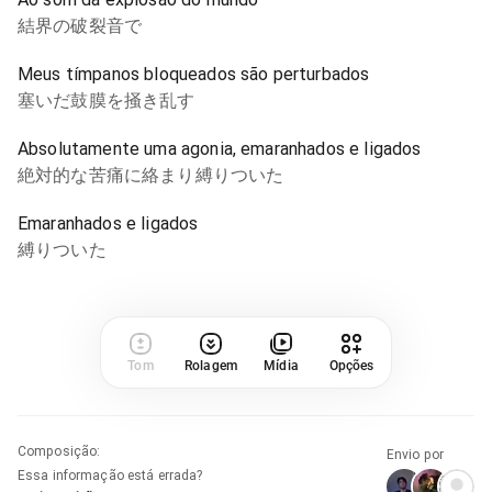
結界の破裂音で
Meus tímpanos bloqueados são perturbados
塞いだ鼓膜を掻き乱す
Absolutamente uma agonia, emaranhados e ligados
絶対的な苦痛に絡まり縛りついた
Emaranhados e ligados
縛りついた
Tom
Rolagem
Mídia
Opções
Composição
:
Envio por
Essa informação está errada?