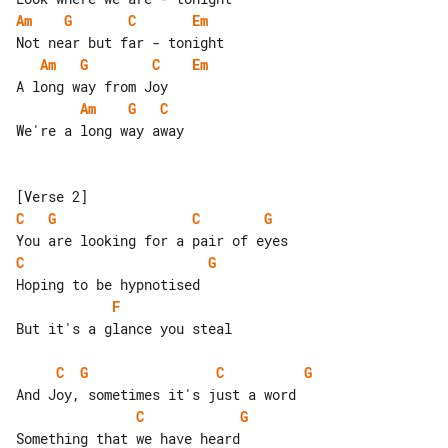
Am
G
C
Em
Am
G
C
Em
Am
G
C
We're a long way away

C
G
C
G
C
G
F
But it's a glance you steal

C
G
C
G
C
G