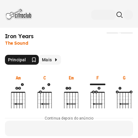
Iron Years
Mídia
The Sound
Principal
Mais
Am
C
Em
F
G
Continua depois do anúncio