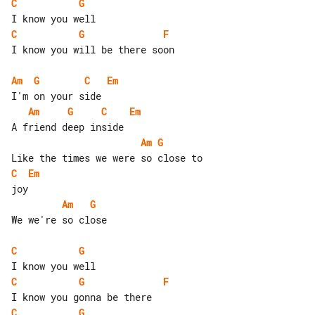
C
G
C
G
F
I know you will be there soon

Am
G
C
Em
Am
G
C
Em
Am
G
C
Em
Am
G
We we're so close

C
G
C
G
F
C
G