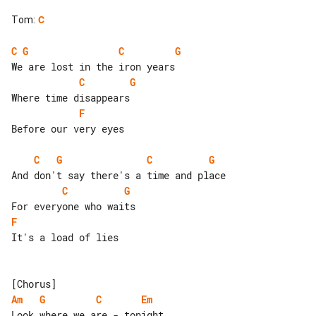
Tom
:
C
C
G
C
G
C
G
F
Before our very eyes

C
G
C
G
C
G
F
It's a load of lies

Am
G
C
Em