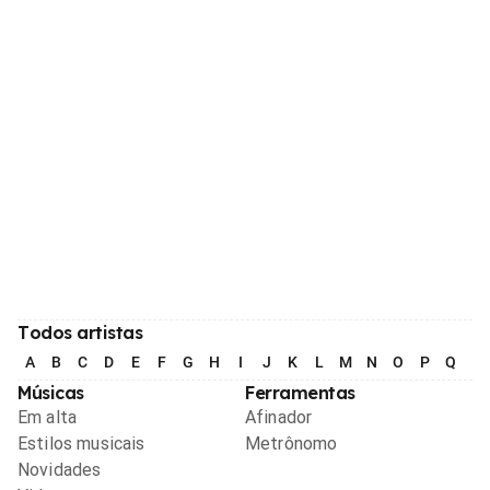
Todos artistas
A
B
C
D
E
F
G
H
I
J
K
L
M
N
O
P
Q
R
Músicas
Ferramentas
Em alta
Afinador
Estilos musicais
Metrônomo
Novidades