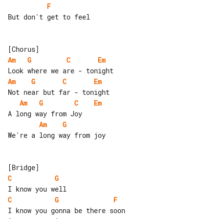
F
But don't get to feel

Am
G
C
Em
Am
G
C
Em
Am
G
C
Em
Am
G
We're a long way from joy

C
G
C
G
F