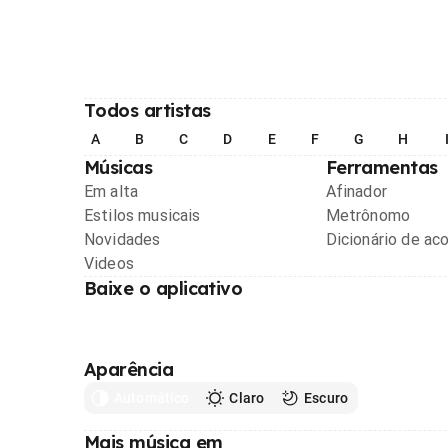
Todos artistas
A
B
C
D
E
F
G
H
Músicas
Ferramentas
Em alta
Afinador
Estilos musicais
Metrônomo
Novidades
Dicionário de ac
Videos
Baixe o aplicativo
Aparência
Automático
Claro
Escuro
Mais música em