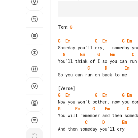
Tom
:
G
G
Em
G
Em
G
Em
G
Em
G
Em
C
C
D
Em
So you can run on back to me

G
Em
G
Em
G
Em
G
Em
G
Em
C
C
D
Em
And then someday you'll cry
