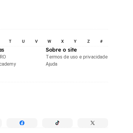
T
U
V
W
X
Y
Z
#
as
Sobre o site
PRO
Termos de uso e privacidade
Academy
Ajuda