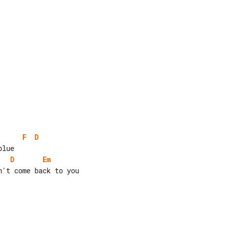
F
D
D
Em