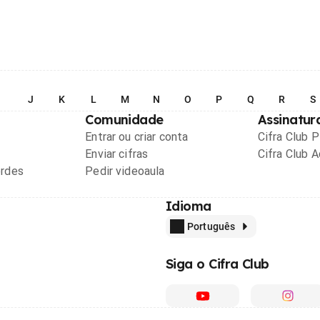
I
J
K
L
M
N
O
P
Q
R
S
Comunidade
Assinatur
Entrar ou criar conta
Cifra Club 
Enviar cifras
Cifra Club 
ordes
Pedir videoaula
Idioma
Português
Siga o Cifra Club