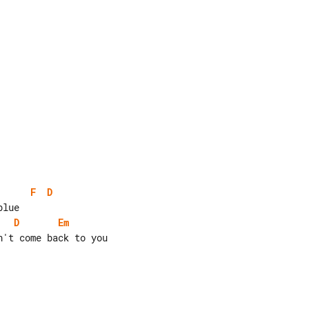
F
D
D
Em