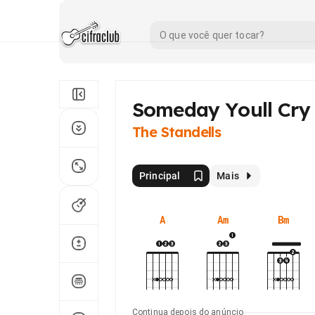
Someday Youll Cry
The Standells
Principal
Mais
A
Am
Bm
Continua depois do anúncio