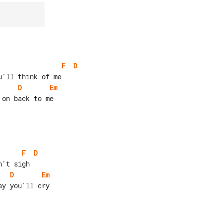
F
D
D
Em
F
D
D
Em