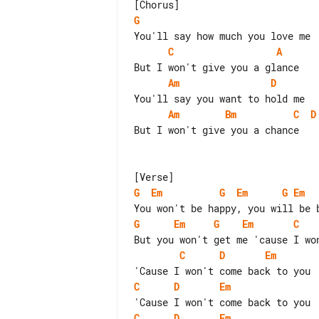
G
C
A
Am
D
Am
Bm
C
D
But I won't give you a chance

G
Em
G
Em
G
Em
G
Em
G
Em
C
C
D
Em
C
D
Em
C
D
Em