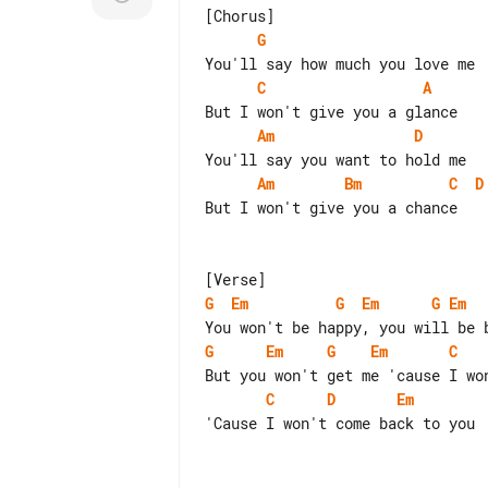
G
C
A
Am
D
Am
Bm
C
D
But I won't give you a chance

G
Em
G
Em
G
Em
G
Em
G
Em
C
C
D
Em
'Cause I won't come back to you
