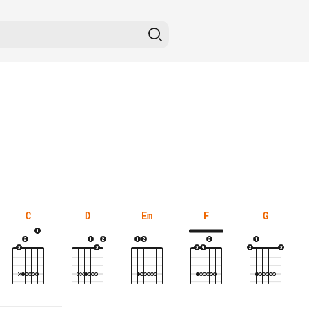
C
D
Em
F
G