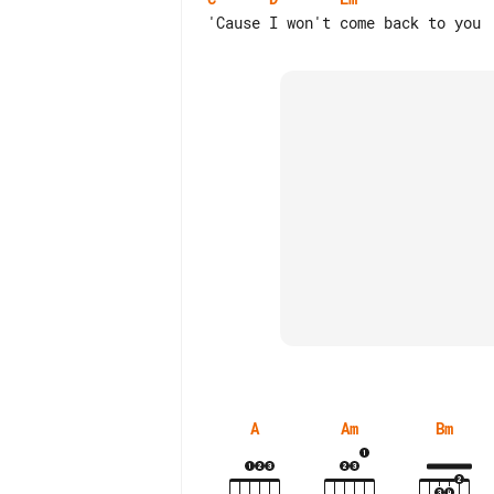
A
Am
Bm