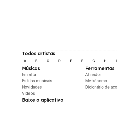
Todos artistas
A
B
C
D
E
F
G
H
Músicas
Ferramentas
Em alta
Afinador
Estilos musicais
Metrônomo
Novidades
Dicionário de ac
Videos
Baixe o aplicativo