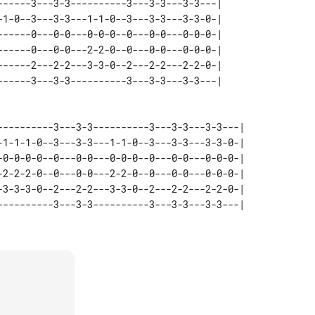
------3---3-3----------3---3-3---3-3---| 

-1-0--3---3-3---1-1-0--3---3-3---3-3-0-| 

------0---0-0---0-0-0--0---0-0---0-0-0-| 

------0---0-0---2-2-0--0---0-0---0-0-0-| 

------2---2-2---3-3-0--2---2-2---2-2-0-| 

----------3---3-3----------3---3-3---3-3---| 

-1-1-1-0--3---3-3---1-1-0--3---3-3---3-3-0-| 

-0-0-0-0--0---0-0---0-0-0--0---0-0---0-0-0-| 

-2-2-2-0--0---0-0---2-2-0--0---0-0---0-0-0-| 

-3-3-3-0--2---2-2---3-3-0--2---2-2---2-2-0-| 
