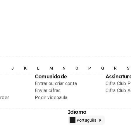
I
J
K
L
M
N
O
P
Q
R
S
Comunidade
Assinatur
Entrar ou criar conta
Cifra Club 
Enviar cifras
Cifra Club 
ordes
Pedir videoaula
Idioma
Português