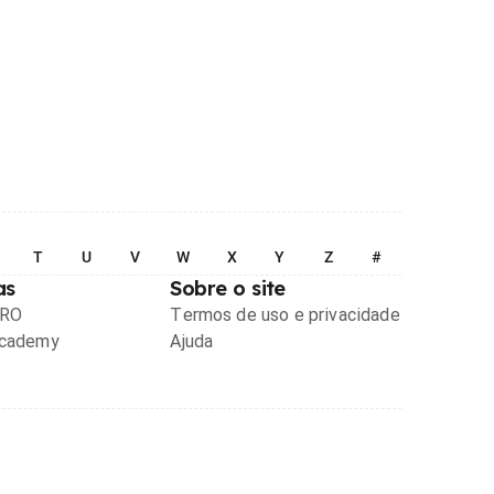
T
U
V
W
X
Y
Z
#
as
Sobre o site
PRO
Termos de uso e privacidade
Academy
Ajuda