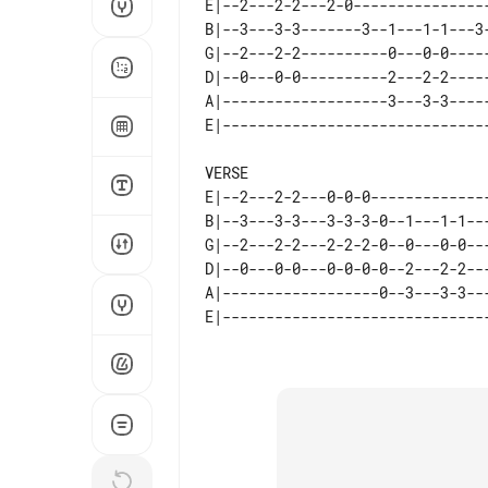
E|--2---2-2---2-0---------------
B|--3---3-3-------3--1---1-1---3
G|--2---2-2----------0---0-0----
D|--0---0-0----------2---2-2----
A|-------------------3---3-3----
E|--2---2-2---0-0-0-------------
B|--3---3-3---3-3-3-0--1---1-1--
G|--2---2-2---2-2-2-0--0---0-0--
D|--0---0-0---0-0-0-0--2---2-2--
A|------------------0--3---3-3--