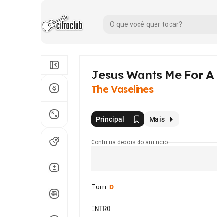
Jesus Wants Me For 
The Vaselines
Principal
Mais
Continua depois do anúncio
Tom
:
D