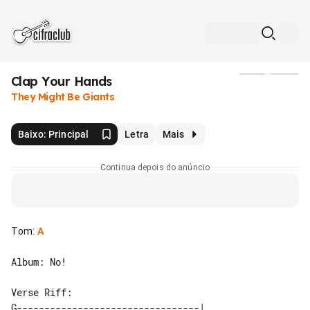
Clap Your Hands
Mídia
They Might Be Giants
Baixo: Principal
Letra
Mais
Continua depois do anúncio
Tom
:
A
Album: No!

Verse Riff:

G---------------------------------|
