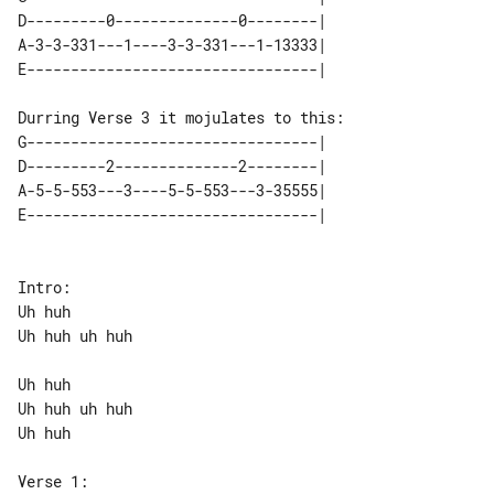
D---------0--------------0--------|

A-3-3-331---1----3-3-331---1-13333|

E---------------------------------|

Durring Verse 3 it mojulates to this:

G---------------------------------|

D---------2--------------2--------|

A-5-5-553---3----5-5-553---3-35555|

E---------------------------------|

Intro:

Uh huh

Uh huh uh huh

Uh huh

Uh huh uh huh

Uh huh

Verse 1:
