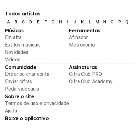
Todos artistas
A
B
C
D
E
F
G
H
I
J
K
L
M
N
O
P
Q
R
Músicas
Ferramentas
Em alta
Afinador
Estilos musicais
Metrônomo
Novidades
Videos
Comunidade
Assinaturas
Entrar ou criar conta
Cifra Club PRO
Enviar cifras
Cifra Club Academy
Pedir videoaula
Sobre o site
Termos de uso e privacidade
Ajuda
Baixe o aplicativo