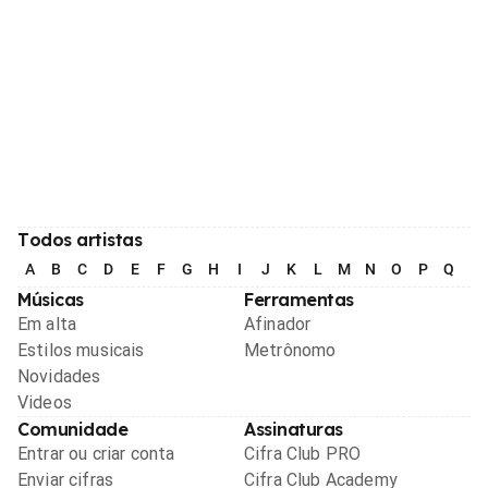
Todos artistas
A
B
C
D
E
F
G
H
I
J
K
L
M
N
O
P
Q
R
Músicas
Ferramentas
Em alta
Afinador
Estilos musicais
Metrônomo
Novidades
Videos
Comunidade
Assinaturas
Entrar ou criar conta
Cifra Club PRO
Enviar cifras
Cifra Club Academy