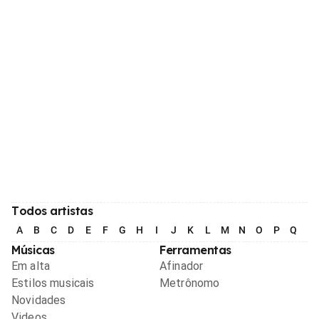
Todos artistas
A
B
C
D
E
F
G
H
I
J
K
L
M
N
O
P
Q
R
Músicas
Ferramentas
Em alta
Afinador
Estilos musicais
Metrônomo
Novidades
Videos