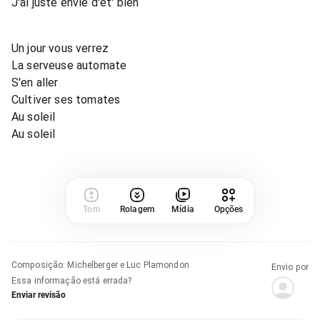
J'ai juste envie d'êt' bien
Un jour vous verrez
La serveuse automate
S'en aller
Cultiver ses tomates
Au soleil
Au soleil
Tom
Rolagem
Mídia
Opções
Composição
:
Michelberger e Luc Plamondon
Envio por
Essa informação está errada?
Enviar revisão